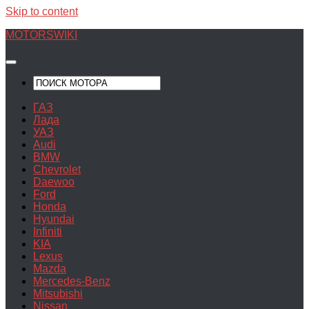
Skip to content
MOTORSWIKI
ГАЗ
Лада
УАЗ
Audi
BMW
Chevrolet
Daewoo
Ford
Honda
Hyundai
Infiniti
KIA
Lexus
Mazda
Mercedes-Benz
Mitsubishi
Nissan