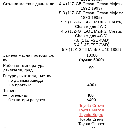
Сколько масла в двигателе
4.4 (1JZ-GE Crown, Crown Majesta
1992-1993)
5.3 (1JZ-GE Crown, Crown Majesta
1993-1995)
5.4 (1JZ-GTE/GE Mark 2, Cresta,
Chaser для 2WD)
4.5 (1JZ-GTE/GE Mark 2, Cresta,
Chaser для 4WD)
4.5 (1JZ-FSE 4WD)
5.4 (1JZ-FSE 2WD)
5.9 (1JZ-GTE Mark 2 c 10.1993)
Замена масла проводится,
10000
км
(лучше 5000)
Рабочая температура
90
двигателя, град.
Ресурс двигателя, тыс. км
— по данным завода
—
— на практике
400+
Тюнинг
— потенциал
400+
— без потери ресурса
<400
Toyota Crown
Toyota Mark II
Toyota Supra
Toyota Brevis
Toyota Chaser