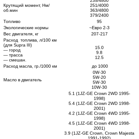
235/4800
Крутящий момент, Нм/
251/4000
об.мин
363/4800
379/2400
Топливо
95
Экологические нормы
~Евро 2-3
Вес двигателя, кг
207-217
Расход топлива, л/100 км
(для Supra III)
15.0
— город
9.8
— трасса
12.5
— смешан.
Расход масла, гр./1000 км
до 1000
0W-30
5W-20
Масло в двигатель
5W-30
10W-30
5.1 (1JZ-GE Crown 2WD 1995-
1998)
5.4 (1JZ-GE Crown 2WD 1998-
2001)
4.2 (1JZ-GE Crown 4WD 1995-
1998)
4.5 (1JZ-GE Crown 4WD 1998-
2001)
3.9 (1JZ-GE Crown, Crown Majesta
1991-1992)