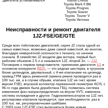
Двигатель устанавливался
Toyota Cresta
Toyota Mark II Blit
Toyota Progres
Toyota Soarer
Toyota Tourer V
Toyota Verossa
Неисправности и ремонт двигателя
1JZ-FSE/GE/GTE
Среди всех тойотовских двигателей, серия JZ стала одной из
самых известных, возможно даже самой известной, во многом,
благодаря невероятной склонности к тюнингу, но начнем
сначала. В семейство JZ входили два мотора, первый был
рабочим объемом 2.5 л и назывался 1JZ, второй 3л. —
2JZ
.
Поговорим о первом представителе, преемнике двигателя
1G
и
основном конкуренте
RB25
, — это рядная шестерка, в чугунном
блоке цилиндров, двухвальный, с 4-мя клапанами на цилиндр,
привод ГРМ здесь ременной (замена ремня проводится раз в
100 тыс. км, а в случае обрыва, клапана 1JZ не гнет, кроме
версии FSE), впускной коллектор переменной геометрии ACIS, c
96-го года движок была доработана ГБЦ, появилась система
изменения фаз газораспределения на впуске VVTi, изменена
система охлаждения и другое. Гидрокомпенсаторов на 1JZ нет,
регулировка клапанов проводится, при необходимости, раз в
100 тыс. км, регулировочными шайбами.
С 2003 года 1JZ-FSE стал вытесняться более новым