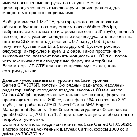
имеем повышенные нагрузки на шатуны, стенки
цилиндров,склонность к масложору и прочие радости, для
мощного мотора это неприемлимо.
В общем имеем 1JZ-GTE, для городского тюнинга хватит
обычного бустапа, поэтому ставим насос Walbro 255 lph,
выбрасываем катализатор и строим выхлоп на 3″ трубе, полный
выхлоп, без заужений, холодный забор воздуха, это позволит на
штатном ЭБУ поднять давление с 0,7 бар до 0,9. Далее
покупаем бустап мозг Blitz (либо другой), бустконтроллер,
блоуофф, интеркулер и дуем 1.2 бара. Такой простой чип-
выхлоп-насос, позволит поднять мощность на 100 л.с., после
чего заканчиваются стандартные форсунки и турбины.
Если мотор 1JZ-GTE для вас по-прежнему не едет, тогда
смотрим дальше…
Дальше нужно заказывать турбокит на базе турбины
Garrett GTX3076R, толстый 3-х рядный радиатор, масляный
радиатор, забор холодного воздуха, заслонка 80 мм, насос
Walbro 400 lph, армированные топливные шланги, форсунки
производительностью 800 сс, валы фаза 264, выхлоп на 3.5″
трубе, настройка на APEXI PowerFC или AEM Engine
Management Systems. Подобные конфигурации обеспечивают
до 550-600 л.с., АКПП на 1JZ, при такой мощности, обязательно
потребует усиления.
Если и этого мало, тогда ищите киты на базе Garrett GTX3582R,
в мотор ковку на усиленных шатунах Carrillo, форсы 1000 сс и
дуйте до 700-750 л.с.