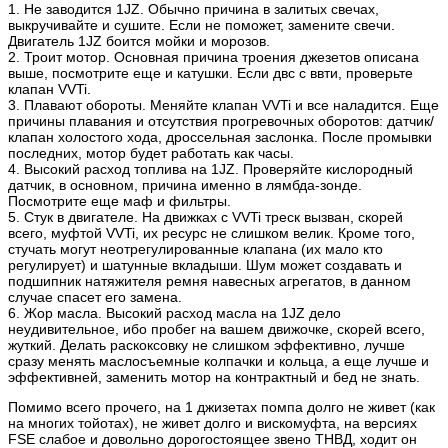
1. Не заводится 1JZ. Обычно причина в залитых свечах,
выкручивайте и сушите. Если не поможет, замените свечи.
Двигатель 1JZ боится мойки и морозов.
2. Троит мотор. Основная причина троения джезетов описана
выше, посмотрите еще и катушки. Если двс с ввти, проверьте
клапан VVTi.
3. Плавают обороты. Меняйте клапан VVTi и все наладится. Еще
причины плавания и отсутствия прогревочных оборотов: датчик/
клапан холостого хода, дроссельная заслонка. После промывки
последних, мотор будет работать как часы.
4. Высокий расход топлива на 1JZ. Проверяйте кислородный
датчик, в основном, причина именно в лямбда-зонде.
Посмотрите еще маф и фильтры.
5. Стук в двигателе. На движках с VVTi треск вызван, скорей
всего, муфтой VVTi, их ресурс не слишком велик. Кроме того,
стучать могут неотрегулированные клапана (их мало кто
регулирует) и шатунные вкладыши. Шум может создавать и
подшипник натяжителя ремня навесных агрегатов, в данном
случае спасет его замена.
6. Жор масла. Высокий расход масла на 1JZ дело
неудивительное, ибо пробег на вашем движочке, скорей всего,
жуткий. Делать раскоксовку не слишком эффективно, лучше
сразу менять маслосъемные колпачки и кольца, а еще лучше и
эффективней, заменить мотор на контрактный и бед не знать.
Помимо всего прочего, на 1 джизетах помпа долго не живет (как
на многих тойотах), не живет долго и вискомуфта, на версиях
FSE слабое и довольно дорогостоящее звено ТНВД, ходит он