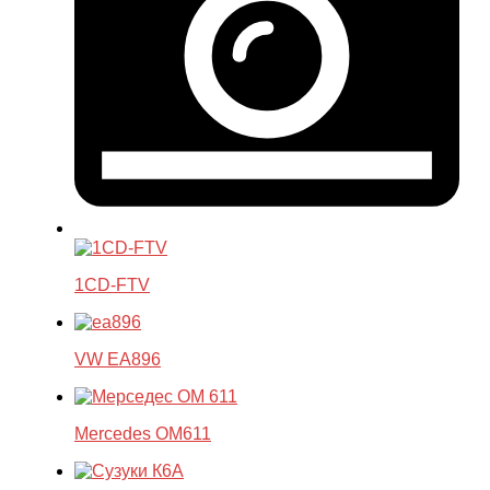
1CD-FTV
VW EA896
Mercedes OM611