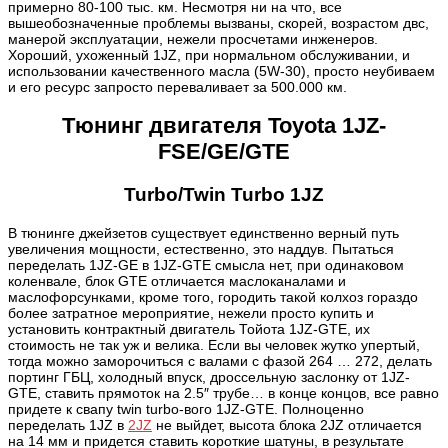
примерно 80-100 тыс. км. Несмотря ни на что, все
вышеобозначенные проблемы вызваны, скорей, возрастом двс,
манерой эксплуатации, нежели просчетами инженеров.
Хороший, ухоженный 1JZ, п
ри нормальном обслуживании, и
использовании качественного масла (5W-30), просто неубиваем
и его ресурс запросто переваливает за 500.000 км.
Тюнинг двигателя Toyota
1JZ-
FSE/GE/GTE
Turbo/Twin Turbo 1JZ
В тюнинге джейзетов существует единственно верный путь
увеличения мощности, естественно, это наддув. Пытаться
переделать 1JZ-GE в 1JZ-GTE смысла нет, при одинаковом
коленвале, блок GTE отличается маслоканалами и
маслофорсунками, кроме того, городить такой колхоз гораздо
более затратное мероприятие, нежели просто купить и
установить контрактный двигатель Тойота 1JZ-GTE, их
стоимость не так уж и велика. Если вы человек жутко упертый,
тогда можно заморочиться с валами с фазой 264 … 272, делать
портинг ГБЦ, холодный впуск, дроссельную заслонку от 1JZ-
GTE, ставить прямоток на 2.5″ трубе… в конце концов, все равно
придете к свапу twin turbo-вого 1JZ-GTE. Полноценно
переделать 1JZ в
2JZ
не выйдет, высота блока 2JZ отличается
на 14 мм и придется ставить короткие шатуны, в результате