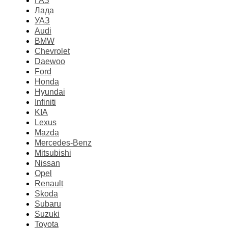
ГАЗ
Лада
УАЗ
Audi
BMW
Chevrolet
Daewoo
Ford
Honda
Hyundai
Infiniti
KIA
Lexus
Mazda
Mercedes-Benz
Mitsubishi
Nissan
Opel
Renault
Skoda
Subaru
Suzuki
Toyota