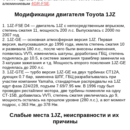
алюминиевым
4GR-FSE
.
Модификации двигателя Toyota 1JZ
1. 1JZ-FSE D4 — двигатель 1JZ с непосредственным впрыском,
степень сжатия 11, мощность 200 л.с. Выпускалась с 2000 по
2007 год
.
2. 1JZ-GE — основная атмосферная версия 1JZ. Первая
версия, выпускавшаяся до 1996 года, имела степень сжатия 10
и развивала 180 л.с., после чего были внесены изменения,
появилась VVTi, изменились шатуны, доработана ГБЦ, степень
поднялась до 10.5, в системе зажигания трамблер заменили на
3 катушки зажигания и т.д. Мощность второго поколения 1JZ-GE
поднялась до 200 л.с.
3. 1JZ-GTE — турбо версия 1JZ-GE на двух турбинах CT12A,
дующих 0.7 бар, заменена ШПГ, ГБЦ разрабатывалась при
участии компании Yamaha, стандартные распредвалы на 1JZ
идут фаза 224/228, подъем 7.69/7.95 мм. В 1996 году был
проведен рестайлинг мотора, две турбины поменяли на одну
СТ-15B, добавилась VVTi, степень сжатия увеличилась до 9,
мощность осталась на прошлом уровне (280 л.с.), а вот момент
подрос, с 363 Нм, до 378 Нм.
Слабые места 1JZ, неисправности и их
причины