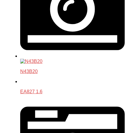
N43B20
EA827 1.6