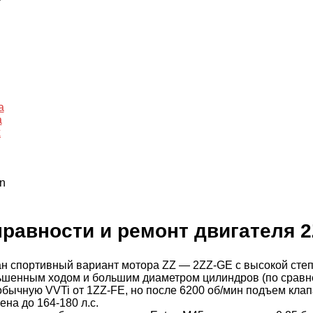
a
a
x
n
равности и ремонт двигателя 
н спортивный вариант мотора ZZ — 2ZZ-GE с высокой степен
ньшенным ходом и большим диаметром цилиндров (по срав
бычную VVTi от 1ZZ-FE, но после 6200 об/мин подъем клапа
на до 164-180 л.с.