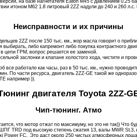
рсии, на базе нагнетателя Eaton M45 с давлением 0.25 бар
ствии итоном М62 1.8 литровый 2ZZ надули до 240 и 260 л.с
Неисправности и их причины
дельцев 2ZZ после 150 тыс. км., жор масла говорит о приб
мя выбирать, либо капремонт либо покупка контрактного дви
, в цепи ГРМ, вопрос решается ее заменой.
ельной заслонки и клапане холостого хода, чистите и пров
об все работало как часы, раз в 50 тыс. км., нужно проводи
н. По части ресурса, двигатель 2ZZ-GE такой же одноразовы
TE например )).
Тюнинг двигателя Toyota 2ZZ-G
Чип-тюнинг. Атмо
тся, что мотор отжат по максимуму, но это не так)) Что б
 ШПГ TRD под высокую степень сжатия 13, валы MWR St.3, ф
exi Power FC. Это даст около 250 чистых атмосферных лош