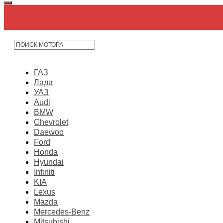
ГАЗ
Лада
УАЗ
Audi
BMW
Chevrolet
Daewoo
Ford
Honda
Hyundai
Infiniti
KIA
Lexus
Mazda
Mercedes-Benz
Mitsubishi