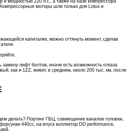
 и мощностью 220 л.с., а также на базе компрессора
. Компрессорные моторы шли только для Lotus и
лижающейся капиталке, можно оттянуть момент, сделав
гателя.
еряйте.
ть замену лифт болтов, иначе есть возможность отказа
й, как и 1ZZ, живет, в среднем, около 200 тыс. км, после
E
удем делать? Портинг ГБЦ, совмещение каналов головки,
орсунки 440сс, на впуск коллектор DD performance,
адей.