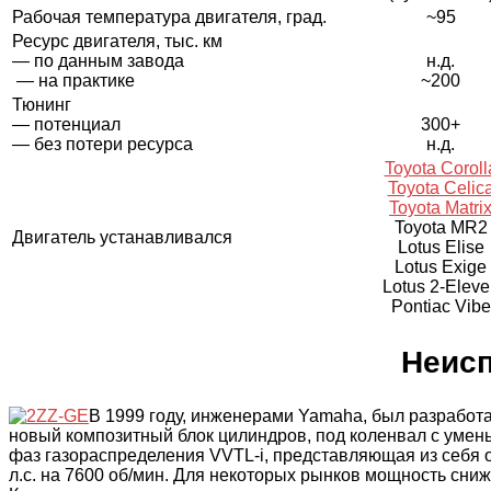
Рабочая температура двигателя, град.
~95
Ресурс двигателя, тыс. км
— по данным завода
н.д.
— на практике
~200
Тюнинг
— потенциал
300+
— без потери ресурса
н.д.
Toyota Coroll
Toyota Celic
Toyota Matri
Toyota MR2
Двигатель устанавливался
Lotus Elise
Lotus Exige
Lotus 2-Eleve
Pontiac Vibe
Неисп
В 1999 году, инженерами Yamaha, был разработа
новый композитный блок цилиндров, под коленвал с уме
фаз газораспределения VVTL-i, представляющая из себя о
л.с. на 7600 об/мин. Для некоторых рынков мощность сниже