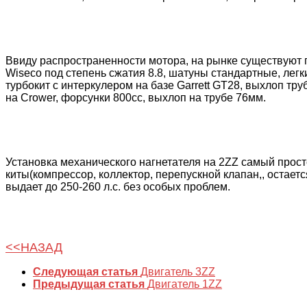
Ввиду распространенности мотора, на рынке существуют 
Wiseco под степень сжатия 8.8, шатуны стандартные, лег
турбокит с интеркулером на базе Garrett GT28, выхлоп тр
на Crower, форсунки 800сс, выхлоп на трубе 76мм.
Установка механического нагнетателя на 2ZZ самый прост
киты(компрессор, коллектор, перепускной клапан,, остает
выдает до 250-260 л.с. без особых проблем.
<<НАЗАД
Следующая статья
Двигатель 3ZZ
Предыдущая статья
Двигатель 1ZZ