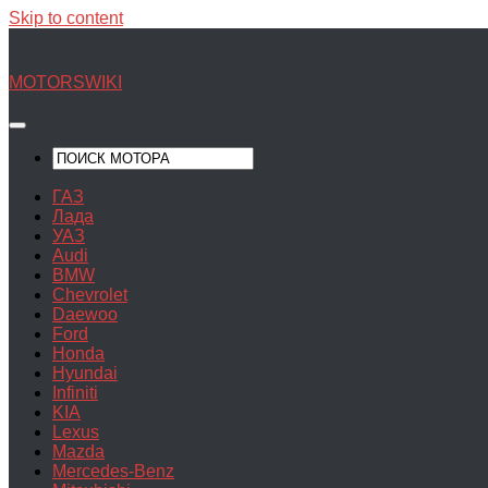
Skip to content
MOTORSWIKI
ГАЗ
Лада
УАЗ
Audi
BMW
Chevrolet
Daewoo
Ford
Honda
Hyundai
Infiniti
KIA
Lexus
Mazda
Mercedes-Benz