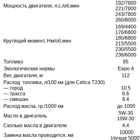
192/7800
Мощность двигателя, л.с./об.мин
221/7800
243/7800
260/8000
169/4400
176/6800
180/6800
Крутящий момент, Нм/об.мин
215/5500
230/5500
236/6000
Топливо
95
Экологические нормы
Евро 4
Вес двигателя, кг
112
Расход топлива, л/100 км (для Celica T230)
— город
10.5
— трасса
6.6
— смешан.
8.4
Расход масла, гр./1000 км
до 1000
5W-30
Масло в двигатель
10W-30
Сколько масла в двигателе
4.4
10000
Замена масла проводится, км
(лучше 5000