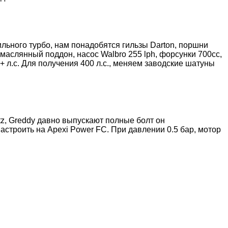
ьного турбо, нам понадобятся гильзы Darton, поршни
маслянный поддон, насос Walbro 255 lph, форсунки 700сс,
+ л.с. Для получения 400 л.с., меняем заводские шатуны
tz, Greddy давно выпускают полные болт он
настроить на Apexi Power FC. При давлении 0.5 бар, мотор