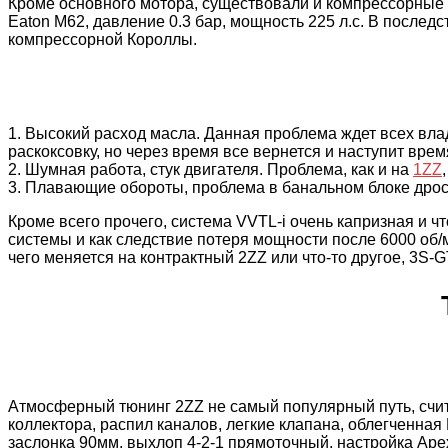
Кроме основного мотора, существовали и компрессорные ве
Eaton M62, давление 0.3 бар, мощность 225 л.с. В послед
компрессорной Короллы.
1. Высокий расход масла. Данная проблема ждет всех вла
раскоксовку, но через время все вернется и наступит вре
2. Шумная работа, стук двигателя. Проблема, как и на
1ZZ
3. Плавающие обороты, проблема в банальном блоке дросс
Кроме всего прочего, система VVTL-i очень капризная и чт
системы и как следствие потеря мощности после 6000 об/ми
чего меняется на контрактный 2ZZ или что-то другое, 3S-G
Атмосферный тюнинг 2ZZ не самый популярный путь, считае
коллектора, распил каналов, легкие клапана, облегченная
заслонка 90мм, выхлоп 4-2-1 прямоточный, настройка Ap