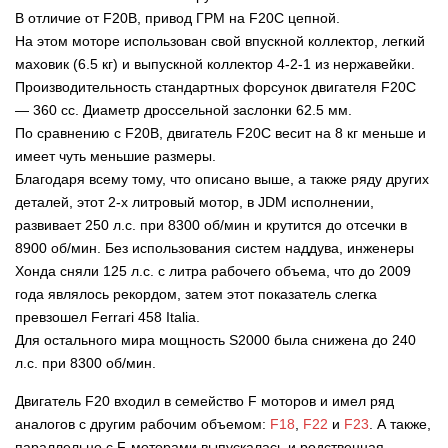
В отличие от F20B, привод ГРМ на F20C цепной.
На этом моторе использован свой впускной коллектор, легкий
маховик (6.5 кг) и выпускной коллектор 4-2-1 из нержавейки.
Производительность стандартных форсунок двигателя F20C
— 360 сс. Диаметр дроссельной заслонки 62.5 мм.
По сравнению с F20B, двигатель F20C весит на 8 кг меньше и
имеет чуть меньшие размеры.
Благодаря всему тому, что описано выше, а также ряду других
деталей, этот 2-х литровый мотор, в JDM исполнении,
развивает 250 л.с. при 8300 об/мин и крутится до отсечки в
8900 об/мин. Без использования систем наддува, инженеры
Хонда сняли 125 л.с. с литра рабочего объема, что до 2009
года являлось рекордом, затем этот показатель слегка
превзошел Ferrari 458 Italia.
Для остального мира мощность S2000 была снижена до 240
л.с. при 8300 об/мин.
Двигатель F20 входил в семейство F моторов и имел ряд
аналогов с другим рабочим объемом:
F18
,
F22
и
F23
. А также,
параллельно с F-моторами выпускалась и родственная