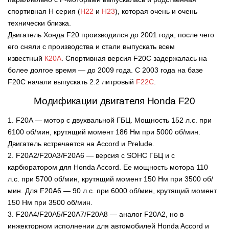
спортивная H серия (
Н22
и
Н23
), которая очень и очень
технически близка.
Двигатель Хонда F20 производился до 2001 года, после чего
его сняли с производства и стали выпускать всем
известный
К20А
. Спортивная версия F20C задержалась на
более долгое время — до 2009 года. С 2003 года на базе
F20C начали выпускать 2.2 литровый
F22C
.
Модификации двигателя Honda F20
1. F20A — мотор с двухвальной ГБЦ. Мощность 152 л.с. при
6100 об/мин, крутящий момент 186 Нм при 5000 об/мин.
Двигатель встречается на Accord и Prelude.
2. F20A2/F20A3/F20A6 — версия с SOHC ГБЦ и с
карбюратором для Honda Accord. Ее мощность мотора 110
л.с. при 5700 об/мин, крутящий момент 150 Нм при 3500 об/
мин. Для F20A6 — 90 л.с. при 6000 об/мин, крутящий момент
150 Нм при 3500 об/мин.
3. F20A4/F20A5/F20A7/F20A8 — аналог F20A2, но в
инжекторном исполнении для автомобилей Honda Accord и