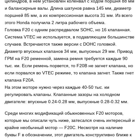
цилиндров, в нем установлен коленвал с ходом поршня 88 мм
и балансирные валы. Длина шатунов равна 145 мм, диаметр
поршней 85 мм, а их компрессионная высота 31 мм. Из всего
этого Honda получила 2 литра рабочего объема.
Головка F20 с одним распредвалом
SOHC, но 16 клапанная.
Система VTEC не используется, в подавляющем большинстве
случаев. Встречаются также версии с DOHC головкой.
Диаметр впускных клапанов 34 мм, выпускных 29 мм. Привод
ГРМ на F20 ременной, замена ремня требуется каждые 90
тыс. км. Если ремень порвется, то F20B не загнет клапана, но
если порвался во VTEC режиме, то клапана загнет. Также гнет
клапана F20A.
На этом моторе нужно через каждые 40-50 тыс. км
регулировать клапаны. Клапанные зазоры на холодном
двигателе: впускные 0.24-0.28 мм, выпускные 0.28-0.32 мм.
Среди многих модификаций обыкновенных F20 моторов,
которые мы описали чуть ниже, затесался очень интересный и
крайне необычный мотор — F20C. Несмотря на наличие
буквы F в обозначении, этот двигатель конструктивно ближе к