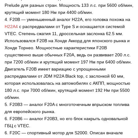
Prelude для разных стран. Мощность 133 л.с. при 5600 об/мин,
крутящий момент 180 Нм при 4400 об/мин.
4. F20B — уменьшенный аналог H22A, его головка похожа на
H22A4
с распредвалами от Type S и оснащается системой
VTEC. Степень сжатия 11, дроссельная заслонка 62.5 мм.
Использовался F20B на Хонде Аккорд для японского рынка и
Хонде Торнео. Мощностные характеристики F20B
существенно выше обычных F20A, ведь он развивает 200 л.с.
при 7200 об/мин и крутящий момент 197 Нм при 6400 об/мин.
Двигатель F20B имеет вариацию с упрощенными
распредвалами от JDM H22A Black top, с заслонкой 60 мм,
которая использовалась на автомобилях с АКПП, мощностью
180 л.с. при 7000 об/мин, крутящий момент 192 Нм при 5500
об/мин.
5. F20B3 — аналог F20A с многоточечным впрыском топлива
для европейского рынка.
6. F20B6 — аналог F20B3, но его блок накрыть одновальной
ГБЦ с VTEC.
6. F20C — спортивный мотор для S2000. Описан вначале