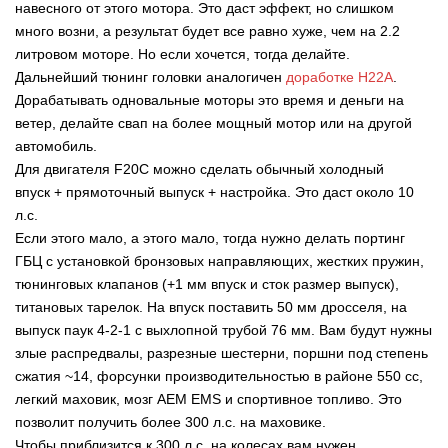
навесного от этого мотора. Это даст эффект, но слишком
много возни, а результат будет все равно хуже, чем на 2.2
литровом моторе. Но если хочется, тогда делайте.
Дальнейший тюнинг головки аналогичен
доработке Н22А
.
Дорабатывать одновальные моторы это время и деньги на
ветер, делайте свап на более мощный мотор или на другой
автомобиль.
Для двигателя F20C можно сделать обычный холодный
впуск + прямоточный выпуск + настройка. Это даст около 10
л.с.
Если этого мало, а этого мало, тогда нужно делать портинг
ГБЦ с установкой бронзовых направляющих, жестких пружин,
тюнинговых клапанов (+1 мм впуск и сток размер выпуск),
титановых тарелок. На впуск поставить 50 мм дросселя, на
выпуск паук 4-2-1 с выхлопной трубой 76 мм. Вам будут нужны
злые распредвалы, разрезные шестерни, поршни под степень
сжатия ~14, форсунки производительностью в районе 550 сс,
легкий маховик, мозг AEM EMS и спортивное топливо. Это
позволит получить более 300 л.с. на маховике.
Чтобы приблизится к 300 л.с. на колесах вам нужен