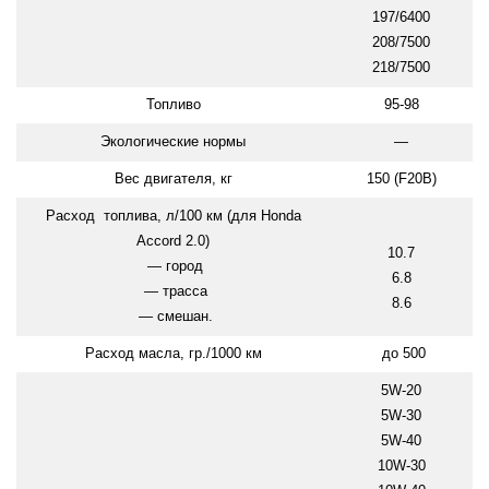
197/6400
208/7500
218/7500
Топливо
95-98
Экологические нормы
—
Вес двигателя, кг
150 (F20B)
Расход топлива, л/100 км (для Honda
Accord 2.0)
10.7
— город
6.8
— трасса
8.6
— смешан.
Расход масла, гр./1000 км
до 500
5W-20
5W-30
5W-40
10W-30