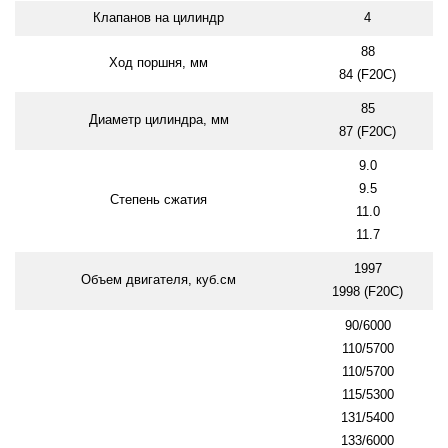
Клапанов на цилиндр
4
88
Ход поршня, мм
84 (F20C)
85
Диаметр цилиндра, мм
87 (F20C)
9.0
9.5
Степень сжатия
11.0
11.7
1997
Объем двигателя, куб.см
1998 (F20C)
90/6000
110/5700
110/5700
115/5300
131/5400
133/6000