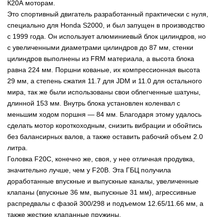
К20А моторам.
Это спортивный двигатель разработанный практически с нуля,
специально для Honda S2000, и был запущен в производство
с 1999 года. Он использует алюминиевый блок цилиндров, но
с увеличенными диаметрами цилиндров до 87 мм, стенки
цилиндров выполнены из FRM материала, а высота блока
равна 224 мм. Поршни кованые, их компрессионная высота
29 мм, а степень сжатия 11.7 для JDM и 11.0 для остального
мира, так же были использованы свои облегченные шатуны,
длинной 153 мм. Внутрь блока установлен коленвал с
меньшим ходом поршня — 84 мм. Благодаря этому удалось
сделать мотор короткоходным, снизить вибрации и обойтись
без балансирных валов, а также оставить рабочий объем 2.0
литра.
Головка F20C, конечно же, своя, у нее отличная продувка,
значительно лучше, чем у F20B. Эта ГБЦ получила
доработанные впускные и выпускные каналы, увеличенные
клапаны (впускные 36 мм, выпускные 31 мм), агрессивные
распредвалы с фазой 300/298 и подъемом 12.65/11.66 мм, а
также жесткие клапанные пружины.