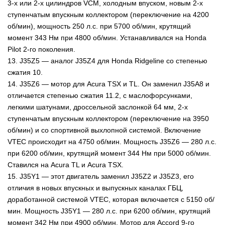
3-х или 2-х цилиндров VCM, холодным впуском, новым 2-х
ступенчатым впускным коллектором (переключение на 4200
об/мин), мощность 250 л.с. при 5700 об/мин, крутящий
момент 343 Нм при 4800 об/мин. Устанавливался на Honda
Pilot 2-го поколения.
13. J35Z5 — аналог J35Z4 для Honda Ridgeline со степенью
сжатия 10.
14. J35Z6 — мотор для Acura TSX и TL. Он заменил J35A8 и
отличается степенью сжатия 11.2, с маслофорсунками,
легкими шатунами, дроссельной заслонкой 64 мм, 2-х
ступенчатым впускным коллектором (переключение на 3950
об/мин) и со спортивной выхлопной системой. Включение
VTEC происходит на 4750 об/мин. Мощность J35Z6 — 280 л.с.
при 6200 об/мин, крутящий момент 344 Нм при 5000 об/мин.
Ставился на Acura TL и Acura TSX.
15. J35Y1 — этот двигатель заменил J35Z2 и J35Z3, его
отличия в новых впускных и выпускных каналах ГБЦ,
доработанной системой VTEC, которая включается с 5150 об/
мин. Мощность J35Y1 — 280 л.с. при 6200 об/мин, крутящий
момент 342 Нм при 4900 об/мин. Мотор для Accord 9-го