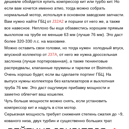
дешевле обойдется купить компрессор кит или турбо кит. Но
если вам хочется именно атмо, тогда можно собрать
нормальный мотор, используя в основном заводские запчасти.
Вам нужно найти ГБЦ от
J32A2
и поршни от него же, а также
все навесное. Неплохо бы еще обзавестись хорошим прямым
выхлопом на трубе не меньше 63 мм (лучше 76 мм). Это даст
более 320-330 л.с. на маховике.
Можно оставить свои головки, но тогда нужен холодный впуск,
впускной коллектор от
J37A
, от него же нужна дроссельная
заслонка (лучше портированная), а также тюнинговые
распредвалы, клапанные пружины и тарелки от Bisimoto.
Очень хорошо будет, если вы сделаете портинг ГБЦ. На
выпуск нужны коллектора без катализаторов и выхлопная
труба 76 мм. Это даст ощутимую прибавку мощности и
заметно облегчит ваш кошелек.
Чуть больше мощности можно снять, если установить
компрессор кит и надуть в сток мотор.
Серьезная мощность требует снижения степень сжатия до ~9,
кованого низа, двух турбин и существенно больших трат.