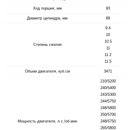
Ход поршня, мм
93
Диаметр цилиндра, мм
89
9.4
10
10.5
Степень сжатия
11
11.2
11.5
Объем двигателя, куб.см
3471
210/5200
240/5400
243/5300
244/5750
248/5800
250/5700
Мощность двигателя, л.с./об.мин
248/5750
265/5800