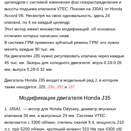
цилиндров с системой изменения фаз газораспределения и
высоты подъема клапанов VTEC. Похожи на J30A1 от Honda
Accord V6. Несмотря на свою одновальность, здесь 24
клапана, по 4 на каждый цилиндр.
Этот мотор имеет множество модификаций, об основных
отличиях которых написано ниже.
В системе ГРМ применен зубча
тый ремень ГРМ, его нужно
менять каждые 90 тыс. км.
На двигателях J35 нужно регулировать клапана через каждые
45 тыс. км. Зазоры для холодного двигателя: впуск 0.24-0.26
мм, выпуск 0.28-0.32 мм.
Двигатель Honda J35 входит в модельный ряд J, в котором
также находятся: J25,
J30
,
J32
и
J37
.
Модификации двигателя Honda J35
1. J35A1 — мотор для Honda Odyssey, диаметр впускных
клапанов 34 мм, а выпускных 29 мм. Система VTEC
включается с 3300 об/мин, степень сжатия 9.4, мощность 210
л.с. при 5200 об/мин, крутящий момент 310 Нм при 4300 об/