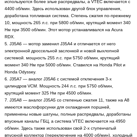
используются более злые распредвалы, а VTEC включается с
4400 об/мин. Здесь использован другой блок управления,
доработана топливная система. Степень сжатия по-прежнему
10, мощность 265 л.с. при 5800 об/мин, крутящий момент 340
Нм при 3500 об/мин. Этот мотор устанавливался на Acura
RDX.
5. J35A6 — мотор заменил J35A4 и отличается от него
электронной дроссельной заслонкой и новой выхлопной
системой. мощность 255 л.с. при 5750 об/мин, крутящий
момент 340 Нм при 5000 об/мин. Ставился на Honda Pilot и
Honda Odyssey.
6. J35A7 — аналог J35A6 с системой отключения 3-х
цилиндров VCM. Мощность 244 л.с. при 5750 об/мин,
крутящий момент 325 Нм при 4500 об/мин.
7. J35A8 — аналог J35A5 со степенью сжатия 11, также на A8
имеются маслофорсунки для охлаждения поршней,
применены новые шатуны, полные распредвалы, доработаны
впускные каналы ГБЦ, а система VTEC включается на 4950
об/мин. Здесь также использован свой 2-х ступенчатый
впускной коллектор (переключение на 4000 об/мин), холодный