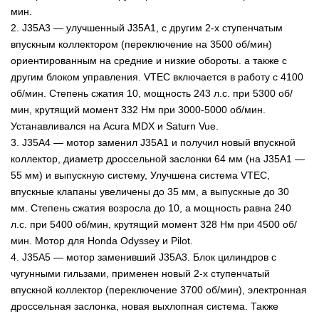
мин.
2. J35A3 — улучшенный J35A1, с другим 2-х ступенчатым
впускным коллектором (переключение на 3500 об/мин)
ориентированным на средние и низкие обороты. а также с
другим блоком управления. VTEC включается в работу с 4100
об/мин. Степень сжатия 10, мощность 243 л.с. при 5300 об/
мин, крутящий момент 332 Нм при 3000-5000 об/мин.
Устанавливался на Acura MDX и Saturn Vue.
3. J35A4 — мотор заменил J35A1 и получил новый впускной
коллектор, диаметр дроссельной заслонки 64 мм (на J35A1 —
55 мм) и выпускную систему, Улучшена система VTEC,
впускные клапаны увеличены до 35 мм, а выпускные до 30
мм. Степень сжатия возросла до 10, а мощность равна 240
л.с. при 5400 об/мин, крутящий момент 328 Нм при 4500 об/
мин. Мотор для Honda Odyssey и Pilot.
4. J35A5 — мотор заменивший J35A3. Блок цилиндров с
чугунными гильзами, применен новый 2-х ступенчатый
впускной коллектор (переключение 3700 об/мин), электронная
дроссельная заслонка, новая выхлопная система. Также