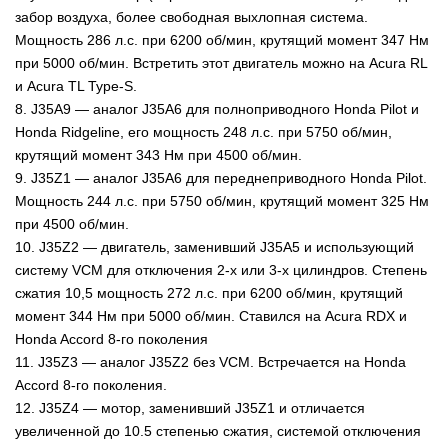
забор воздуха, более свободная выхлопная система.
Мощность 286 л.с. при 6200 об/мин, крутящий момент 347 Нм
при 5000 об/мин. Встретить этот двигатель можно на Acura RL
и Acura TL Type-S.
8. J35A9 — аналог J35A6 для полноприводного Honda Pilot и
Honda Ridgeline, его мощность 248 л.с. при 5750 об/мин,
крутящий момент 343 Нм при 4500 об/мин.
9. J35Z1 — аналог J35A6 для переднеприводного Honda Pilot.
Мощность 244 л.с. при 5750 об/мин, крутящий момент 325 Нм
при 4500 об/мин.
10. J35Z2 — двигатель, заменивший J35A5 и использующий
систему VCM для отключения 2-х или 3-х цилиндров. Степень
сжатия 10,5 мощность 272 л.с. при 6200 об/мин, крутящий
момент 344 Нм при 5000 об/мин. Ставился на Acura RDX и
Honda Accord 8-го поколения
11. J35Z3 — аналог J35Z2 без VCM. Встречается на Honda
Accord 8-го поколения.
12. J35Z4 — мотор, заменивший J35Z1 и отличается
увеличенной до 10.5 степенью сжатия, системой отключения