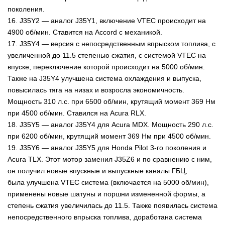
поколения.
16. J35Y2 — аналог J35Y1, включение VTEC происходит на
4900 об/мин. Ставится на Accord с механикой.
17. J35Y4 — версия с непосредственным впрыском топлива, с
увеличенной до 11.5 степенью сжатия, с системой VTEC на
впуске, переключение которой происходит на 5000 об/мин.
Также на J35Y4 улучшена система охлаждения и выпуска,
повысилась тяга на низах и возросла экономичность.
Мощность 310 л.с. при 6500 об/мин, крутящий момент 369 Нм
при 4500 об/мин. Ставился на Acura RLX.
18. J35Y5 — аналог J35Y4 для Acura MDX. Мощность 290 л.с.
при 6200 об/мин, крутящий момент 369 Нм при 4500 об/мин.
19. J35Y6 — аналог J35Y5 для Honda Pilot 3-го поколения и
Acura TLX. Этот мотор заменил J35Z6 и по сравнению с ним,
он получил новые впускные и выпускные каналы ГБЦ,
была улучшена VTEC система (включается на 5000 об/мин),
применены новые шатуны и поршни измененной формы, а
степень сжатия увеличилась до 11.5. Также появилась система
непосредственного впрыска топлива, доработана система