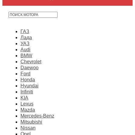
ГАЗ
Лада
УАЗ
Audi
BMW
Chevrolet
Daewoo
Ford
Honda
Hyundai
Infiniti
KIA
Lexus
Mazda
Mercedes-Benz
Mitsubishi
Nissan
Opel