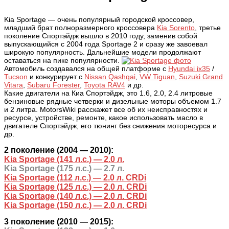
Kia Sportage — очень популярный городской кроссовер,
младший брат полноразмерного кроссовера
Kia Sorento
, третье
поколение Спортэйдж вышло в 2010 году, заменив собой
выпускающийся с 2004 года Sportage 2 и сразу же завоевал
широкую популярность. Дальнейшие модели продолжают
оставаться на пике популярности.
Автомобиль создавался на общей платформе с
Hyundai ix35
/
Tucson
и конкурирует с
Nissan Qashqai
,
VW Tiguan
,
Suzuki Grand
Vitara
,
Subaru Forester
,
Toyota RAV4
и др.
Какие двигатели на Киа Спортэйдж, это 1.6, 2.0, 2.4 литровые
бензиновые рядные четверки и дизельные моторы объемом 1.7
и 2 литра. MotorsWiki расскажет все об их неисправностях и
ресурсе, устройстве, ремонте, какое использовать масло в
двигателе Спортэйдж, его тюнинг без снижения моторесурса и
др.
2 поколение (2004 — 2010):
Kia Sportage (141 л.с.) — 2.0 л.
Kia Sportage (175 л.с.) — 2.7 л.
Kia Sportage (112 л.с.) — 2.0 л. CRDi
Kia Sportage (125 л.с.) — 2.0 л. CRDi
Kia Sportage (140 л.с.) — 2.0 л. CRDi
Kia Sportage (150 л.с.) — 2.0 л. CRDi
3 поколение (2010 — 2015):