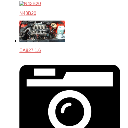
N43B20
EA827 1.6