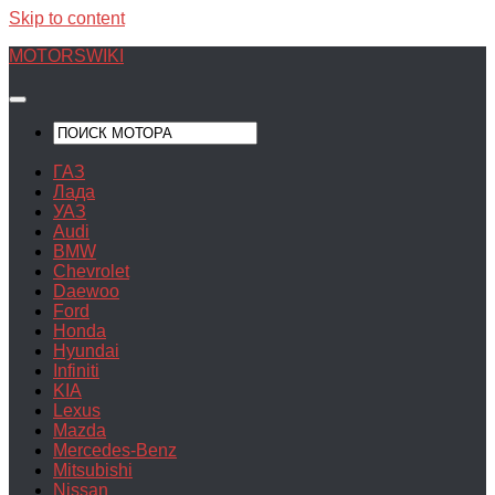
Skip to content
MOTORSWIKI
ГАЗ
Лада
УАЗ
Audi
BMW
Chevrolet
Daewoo
Ford
Honda
Hyundai
Infiniti
KIA
Lexus
Mazda
Mercedes-Benz
Mitsubishi
Nissan