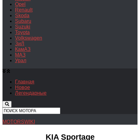
Opel
Renault
Skoda
Subaru
Suzuki
Toyota
Volkswagen
ЗиЛ
КамАЗ
МАЗ
Урал
Главная
Новое
Легендарные
MOTORSWIKI
KIA Sportage