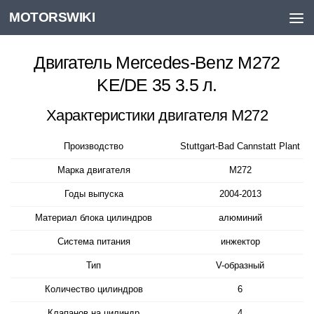
MOTORSWIKI
Skip to content
Двигатель Mercedes-Benz M272
KE/DE 35 3.5 л.
Характеристики двигателя М272
Производство
Stuttgart-Bad Cannstatt
Plant
Марка двигателя
M272
Годы выпуска
2004-2013
Материал блока цилиндров
алюминий
Система питания
инжектор
Тип
V-образный
Количество цилиндров
6
Клапанов на цилиндр
4