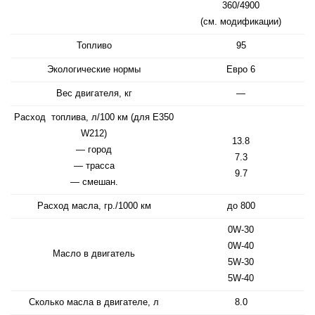
360/4900
(см. модификации)
Топливо
95
Экологические нормы
Евро 6
Вес двигателя, кг
—
Расход топлива, л/100 км (для E350
W212)
13.8
— город
7.3
— трасса
9.7
— смешан.
Расход масла, гр./1000 км
до 800
0W-30
0W-40
Масло в двигатель
5W-30
5W-40
Сколько масла в двигателе, л
8.0