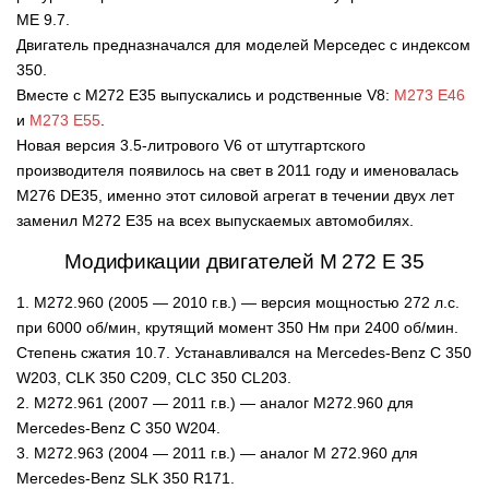
ME 9.7.
Двигатель предназначался для моделей Мерседес с индексом
350.
Вместе с М272 Е35 выпускались и родственные V8:
М273 Е46
и
М273 Е55
.
Новая версия 3.5-литрового V6 от штутгартского
производителя появилось на свет в 2011 году и именовалась
M276 DE35, именно этот силовой агрегат в течении двух лет
заменил M272 E35 на всех выпускаемых автомобилях.
Модификации двигателей М 272 Е 35
1. M272.960 (2005 — 2010 г.в.) — версия мощностью 272 л.с.
при 6000 об/мин, крутящий момент 350 Нм при 2400 об/мин.
Степень сжатия 10.7. Устанавливался на Mercedes-Benz C 350
W203, CLK 350 C209, CLC 350 CL203.
2. M272.961 (2007 — 2011 г.в.) — аналог М272.960 для
Mercedes-Benz C 350 W204.
3. M272.963 (2004 — 2011 г.в.) — аналог М 272.960 для
Mercedes-Benz SLK 350 R171.