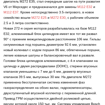
двигатель М272 Е35, стал очередным шагом на пути разватия
V6 от Мерседес и предназначался для замены
М112 Е32
и
M112 E37
. Кроме непосредственно 3.5-литрового, в новое
семейство вошли
М272 Е25
и
М272 Е30
, с рабочим объемом
2.5 и 3 литра соответственно.
Новая 272-я серия моторов разрабатывалась на базе М112
Е32, алюминиевый блок цилиндров имеет все тот же развал
90° с прежним межцилиндровым расстоянием 106 мм. Гильзы
силуминовые под поршень диаметром 92.6 мм, установлен
новый коленвал с ходом поршня 86 мм, облегченные поршни,
легкие кованые шатуны и балансировочный вал в развале.
Головки блока цилиндров алюминиевые, с 4-я клапанами на
цилиндр и двумя распредвалами (DOHC), стержни впускных
клапанов уменьшены с 7 мм до 6 мм, диаметр впускных
клапанов 39.5 мм, выпускных 30 мм. На двигателе М272
применена бесступенчатая система изменения фаз
газораспределения на обоих валах,
гидрокомпенсаторы,
двухступенчатый впускной коллектор с переменной длиной.
Привод ГРМ осуществляется двойной роликовой цепью,
ресурс которой около 150 тыс. км. Система управления Bosch