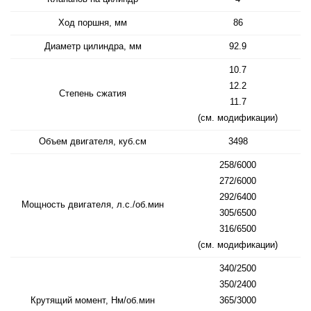
Ход поршня, мм
86
Диаметр цилиндра, мм
92.9
10.7
12.2
Степень сжатия
11.7
(см. модификации)
Объем двигателя, куб.см
3498
258/6000
272/6000
292/6400
Мощность двигателя, л.с./об.мин
305/6500
316/6500
(см. модификации)
340/2500
350/2400
Крутящий момент, Нм/об.мин
365/3000