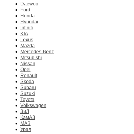
Daewoo
Ford
Honda
Hyundai
Infiniti
KIA
Lexus
Mazda
Mercedes-Benz
Mitsubishi
Nissan
Opel
Renault
Skoda
Subaru
Suzuki
Toyota
Volkswagen
ЗиЛ
КамАЗ
МАЗ
Урал