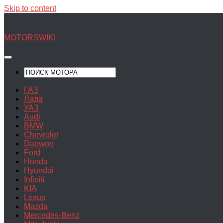
Skip to content
MOTORSWIKI
ГАЗ
Лада
УАЗ
Audi
BMW
Chevrolet
Daewoo
Ford
Honda
Hyundai
Infiniti
KIA
Lexus
Mazda
Mercedes-Benz