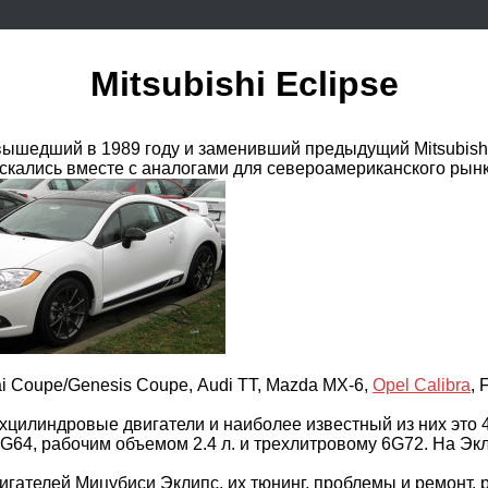
Mitsubishi Eclipse
шедший в 1989 году и заменивший предыдущий Mitsubishi C
кались вместе с аналогами для североамериканского рынка 
ai Coupe/Genesis Coupe, Audi TT, Mazda MX-6,
Opel Calibra
, 
цилиндровые двигатели и наиболее известный из них это 4G
4G64, рабочим объемом 2.4 л. и трехлитровому 6G72. На Эк
гателей Мицубиси Эклипс, их тюнинг, проблемы и ремонт, р