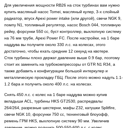
Для увеличения мощности RB26 на сток турбинах вам нужно
купить масляный насос Tomei, масляный кулер, 3-х слойный
радиатор, впуск Apexi power intake (или другой), свечи NGK 9,
помпу N1, топливный регулятор, насос Bosch 044, топливную
рейку, форсунки 550 сс, буст контроллер, выхлопную систему
на 76 мм трубе, Apexi Power FC. После настройки, на 1 баре
наддува вы получите около 330 л.с. на колесах, этого
достаточно, чтобы ехать средние 12 секунд на квотере.
Сток турбины плохо держат давление выше 0.9 бар, поэтому
стоит их заменить на турбокомпрессоры от GTR N1 R34, а
также добавить к конфигурации большой интеркулер и
металлическую прокладку ГБЦ. После этого можно надуть 1.1-
1.2 бара и получить около 400 л.с. на колесах.
Снять 450 л.с. с колес на 1 баре наддува можно купив
вкладыши ACL, турбины HKS GT2530, распредвалы
264/264, разрезные шестерни, мафы Z32, катушки Splitfire,
свечи NGK 10, форсунки 750 сс, тюнинговый блоуофф,
ремень ГРМ HKS, выхлопную систему 90 мм. Увеличив
давление, можно получить 500-550-600 л.с. с колес.