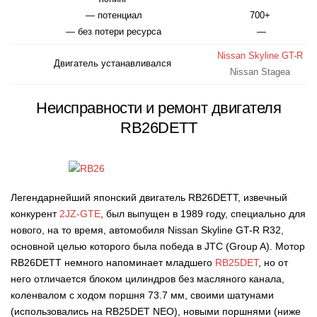
— потенциал
700+
— без потери ресурса
—
Nissan Skyline GT-R
Двигатель устанавливался
Nissan Stagea
Неисправности и ремонт двигателя
RB26DETT
Легендарнейший японский двигатель RB26DETT, извечный
конкурент
2JZ-GTE
, был выпущен в 1989 году, специально для
нового, на то время, автомобиля Nissan Skyline GT-R R32,
основной целью которого была победа в JTC (Group A). Мотор
RB26DETT немного напоминает младшего
RB25DET
, но от
него отличается блоком цилиндров без масляного канала,
коленвалом с ходом поршня 73.7 мм, своими шатунами
(использовались на RB25DET NEO), новыми поршнями (ниже