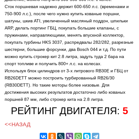
Cток поршневая надежно держит 600-650 л.с. (временами и
750-900 л.с.), после чего нужно купить кованые поршни,
шатуны, шкив ATI, увеличенный масляный поддон, шпильки
ARP, делать портинг ГБЦ, покупать большие клапаны, с
пружинами, направляющими, менять впускной коллектор,
покупать турбины HKS 3037, распредвалы 282/282, разрезные
шестерни, большие форсунки, два Bosch 044 и т.д. По пути
можно купить строкер кит 2.8 литра, задуть туда 2 бара на
спорт топливе и получить 800+ л.с. на колесах.
Используя блок цилиндров от 3-х литрового RB30E и ГБЦ от
RB26DETT можно построить турбированный RB26/30
(RB30DETT). Но такие моторы более низовые. Для
достижения высоких результатов достаточно либо кованых
поршней 87 мм, либо строкер кита на 2.8 литра.
РЕЙТИНГ ДВИГАТЕЛЯ:
5
<<НАЗАД