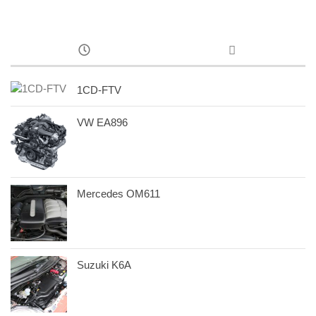
1CD-FTV
VW EA896
Mercedes OM611
Suzuki K6A