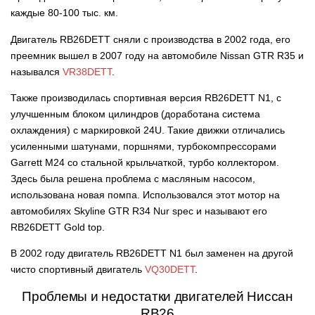
каждые 80-100 тыс. км.
Двигатель RB26DETT сняли с производства в 2002 года, его
преемник вышел в 2007 году на автомобиле Nissan GTR R35 и
назывался
VR38DETT
.
Также производилась спортивная версия RB26DETT N1, с
улучшенным блоком цилиндров (доработана система
охлаждения) с маркировкой 24U. Такие движки отличались
усиленными шатунами, поршнями, турбокомпрессорами
Garrett M24 со стальной крыльчаткой, турбо коллектором.
Здесь была решена проблема с масляным насосом,
использована новая помпа. Использовался этот мотор на
автомобилях Skyline GTR R34 Nur spec и называют его
RB26DETT Gold top.
В 2002 году двигатель RB26DETT N1 был заменен на другой
чисто спортивный двигатель
VQ30DETT
.
Проблемы и недостатки двигателей Ниссан
RB26