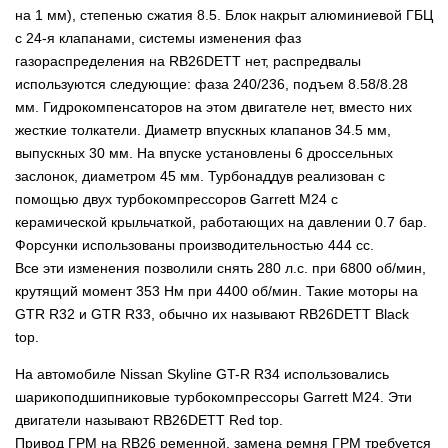
на 1 мм), степенью сжатия 8.5. Блок накрыт алюминиевой ГБЦ
с 24-я клапанами, системы изменения фаз
газораспределения на RB26DETT нет, распредвалы
используются следующие: фаза 240/236, подъем 8.58/8.28
мм. Гидрокомпенсаторов на этом двигателе нет, вместо них
жесткие толкатели. Диаметр впускных клапанов 34.5 мм,
выпускных 30 мм. На впуске установлены 6 дроссельных
заслонок, диаметром 45 мм. Турбонаддув реализован с
помощью двух турбокомпрессоров Garrett M24 с
керамической крыльчаткой, работающих на давлении 0.7 бар.
Форсунки использованы производительностью 444 сс.
Все эти изменения позволили снять 280 л.с. при 6800 об/мин,
крутящий момент 353 Нм при 4400 об/мин. Такие моторы на
GTR R32 и GTR R33, обычно их называют RB26DETT Black
top.
На автомобиле Nissan Skyline GT-R R34 использовались
шарикоподшипниковые турбокомпрессоры Garrett M24. Эти
двигатели называют RB26DETT Red top.
Привод ГРМ на RB26 ременной, замена ремня ГРМ требуется