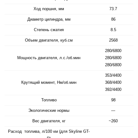
Ход поршня, мм
73.7
Диаметр цилиндра, мм
86
Степень сжатия
8.5
Объем двигателя, куб.см
2568
280/6800
Мощность двигателя, л.с./об.мин
280/6800
280/6800
353/4400
Крутящий момент, Нм/об.мин
368/4400
392/4400
Топливо
98
Экологические нормы
—
Вес двигателя, кг
~260
Расход топлива, л/100 км (для Skyline GT-