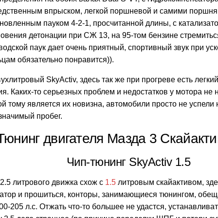
едственным впрыском, легкой поршневой и самими поршн
ановленным пауком 4-2-1, просчитанной длины, с катализат
овения детонации при СЖ 13, на 95-том бензине стремитьс
аводской паук дает очень приятный, спортивный звук при уск
цам обязательно понравится)).
вухлитровый SkyActiv, здесь так же при прогреве есть легки
я. Каких-то серьезных проблем и недостатков у мотора не 
й тому является их новизна, автомобили просто не успели 
значимый пробег.
Тюнинг двигателя Мазда 3 Скайактив
Чип-тюнинг SkyActiv 1.5
2.5 литрового движка схож с
1.5
литровым скайактивом, зде
затор и прошиться, конторы, занимающиеся тюнингом, обе
00-205 л.с. Отжать что-то большее не удастся, устанавливат