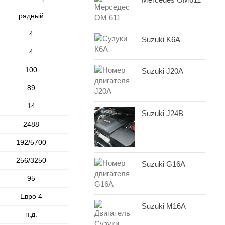
рядный
4
Suzuki K6A
4
100
Suzuki J20A
89
14
Suzuki J24B
2488
192/5700
256/3250
Suzuki G16A
95
Евро 4
Suzuki M16A
н.д.