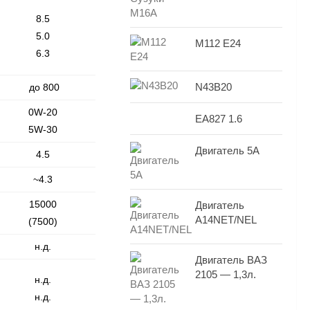
8.5
5.0
M112 E24
6.3
N43B20
до 800
0W-20
EA827 1.6
5W-30
Двигатель 5A
4.5
~4.3
15000
Двигатель
A14NET/NEL
(7500)
н.д.
Двигатель ВАЗ
2105 — 1,3л.
н.д.
н.д.