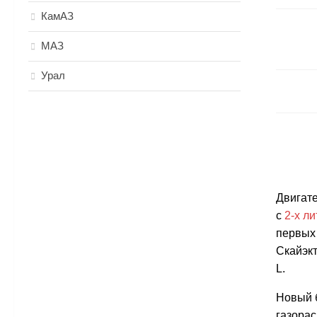
КамАЗ
МАЗ
Урал
Двигате
с
2-х л
первых
Скайэкт
L.
Новый 
газорас