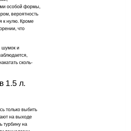
ями особой формы,
ором, вероятность
я к нулю. Кроме
орении, что
й шумок и
наблюдается,
накатать сколь-
 1.5 л.
сь только выбить
щают на выходе
ь турбину на