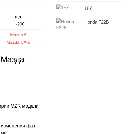
1FZ
н.д.
Honda F22B
~200
Mazda 6
Mazda CX-5
 Мазда
серии MZR модели
 изменения фаз
ами,