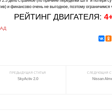
v 2.5 дело странное (по причине переделки ШПГ и потери су
ив) и финансово очень не выгодное, поэтому ограничимся
РЕЙТИНГ ДВИГАТЕЛЯ:
4
ЗАД
ПРЕДЫДУЩАЯ СТАТЬЯ
СЛЕДУЮЩАЯ С
SkyActiv 2.0
Nissan Alm