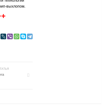
ти технологии
 чип-выхлопом.
++
ТАТЬЯ
era