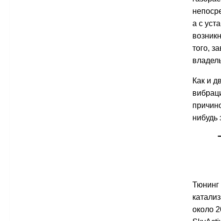
непоср
а с уст
возникн
того, з
владель
Как и д
вибраци
причино
нибудь 
Тюнинг 
катали
около 2