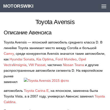
MOTORSWIKI
Skip to content
Toyota Avensis
Описание Авенсиса
Toyota Avensis — японский автомобиль среднего класса D. В
линейке Toyota занимает место между Corolla и большой
Camry
, среди конкурентов Avensis значатся такие автомобили,
как
Hyundai Sonata
,
Kia Optima
,
Ford Mondeo
,
Opel
Vectra
\
Insignia
,
VW Passat
, частично
Nissan Teana
и другие
распространенные автомобили сегмента D.
На европейском
рынке
заменил
автомобиль
Toyota Carina E
, на японском, заменена была
Toyota Vista, а в 2007 году, универсал Авенсис заменил
Toyota
Caldina
.