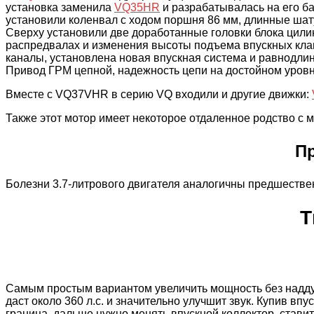
установка заменила
VQ35HR
и разрабатывалась на его ба
установили коленвал с ходом поршня 86 мм, длинные шатун
Сверху установили две доработанные головки блока цил
распредвалах и изменения высоты подъема впускных кла
каналы, установлена новая впускная система и равнодли
Привод ГРМ цепной, надежность цепи на достойном уровн
Вместе c VQ37VHR в серию VQ входили и другие движки:
Также этот мотор имеет некоторое отдаленное родство 
Пр
Болезни 3.7-литрового двигателя аналогичны предшестве
Т
Самым простым вариантом увеличить мощность без наддува
даст около 360 л.с. и значительно улучшит звук. Купив впу
граница, дальше нужно менять впускной коллектор, ставить