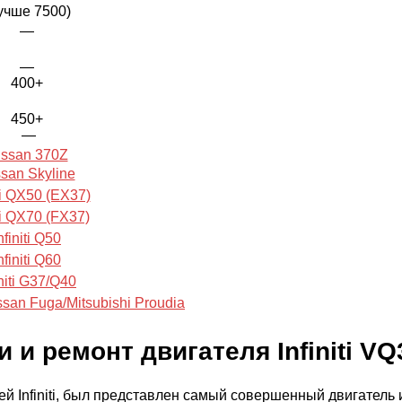
учше 7500)
—
—
400+
450+
—
issan 370Z
san Skyline
iti QX50 (EX37)
iti QX70 (FX37)
nfiniti Q50
nfiniti Q60
initi G37/Q40
issan Fuga/Mitsubishi Proudia
 и ремонт двигателя Infiniti VQ
ей Infiniti, был представлен самый совершенный двигател