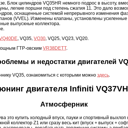
зе. Блок цилиндров VQ35HR немного подрос в высоту, вмест
ы, легкие поршни под степень сжатия 11. Это дало возможн
индров, оснащенные системой непрерывного изменения фаз
панов (VVEL). Изменены клапаны, установлены усиленные
нные выпускные коллектора.
е.
VQ40DE
, VQ35,
VQ30
, VQ25, VQ23, VQ20.
с мощным ГТР-овским
VR38DETT
.
облемы и недостатки двигателей V
ннику VQ35, ознакомиться с которыми можно
здесь
.
юнинг двигателя Infiniti VQ37V
Атмосферник
 это купить холодный впуск, пауки и спортивный выхлоп на
скной коллектор Z1 или сразу весь кит (впуск + выпуск + со
 распредвалы, дорабатывать топливную систему, а прибавка 