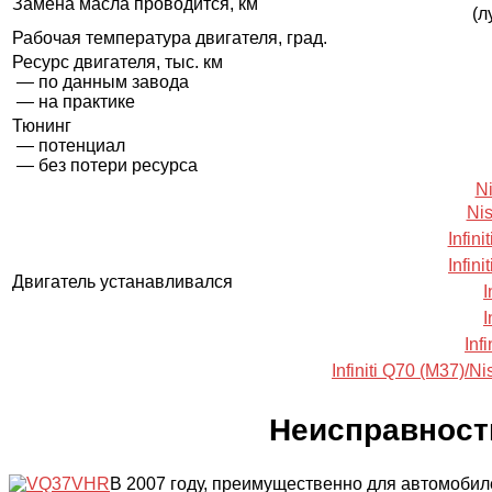
Замена масла проводится, км
(л
Рабочая температура двигателя, град.
Ресурс двигателя, тыс. км
— по данным завода
— на практике
Тюнинг
— потенциал
— без потери ресурса
N
Nis
Infin
Infin
Двигатель устанавливался
I
I
Inf
Infiniti Q70 (M37)/N
Неисправности
В 2007 году, преимущественно для автомобил