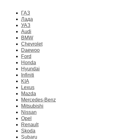
ГАЗ
Лада
УАЗ
Audi
BMW
Chevrolet
Daewoo
Ford
Honda
Hyundai
Infiniti
KIA
Lexus
Mazda
Mercedes-Benz
Mitsubishi
Nissan
Opel
Renault
Skoda
Subaru