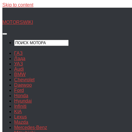
Skip to content
MOTORSWIKI
ГАЗ
Лада
УАЗ
Audi
BMW
Chevrolet
Daewoo
Ford
Honda
Hyundai
Infiniti
KIA
Lexus
Mazda
Mercedes-Benz