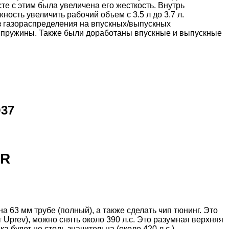
е с этим была увеличена его жесткость. Внутрь
ость увеличить рабочий объем с 3.5 л до 3.7 л.
 газораспределения на впускных/выпускных
 пружины. Также были доработаны впускные и выпускные
Q37
HR
 63 мм трубе (полный), а также сделать чип тюнинг. Это
фт Uprev), можно снять около 390 л.с. Это разумная верхняя
будет не столь значительна (около 420 л.с.).