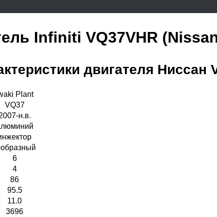
ель Infiniti VQ37VHR (Nissan)
актеристики двигателя Ниссан 
waki Plant
VQ37
2007-н.в.
алюминий
инжектор
-образный
6
4
86
95.5
11.0
3696