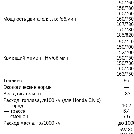
150/760
158/780
160/760
Мощность двигателя, л.с./об.мин
160/760
167/780
170/780
185/820
150/710
150/700
152/700
Крутящий момент, Нм/об.мин
150/750
150/730
160/730
163/750
Топливо
95
Экологические нормы
—
Вес двигателя, кг
183
Расход топлива, л/100 км (для Honda Civic)
— город
10.2
— трасса
6.4
— смешан.
7.6
Расход масла, гр./1000 км
до 100
5W-30