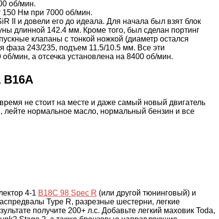
00 об/мин.
 150 Нм при 7000 об/мин.
 II и довели его до идеала. Для начала был взят блок
ны длинной 142.4 мм. Кроме того, был сделан портинг
пускные клапаны с тонкой ножкой (диаметр остался
фаза 243/235, подъем 11.5/10.5 мм. Все эти
об/мин, а отсечка установлена на 8400 об/мин.
 B16A
 время не стоит на месте и даже самый новый двигатель
мя, лейте нормальное масло, нормальный бензин и все
лектор 4-1
B18C 98 Spec R
(или другой тюнинговый) и
 распредвалы Type R, разрезные шестерни, легкие
зультате получите 200+ л.с. Добавьте легкий маховик Toda,