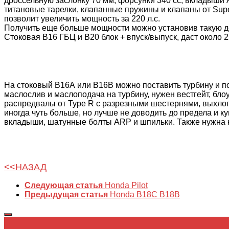
дроссельную заслонку 70 мм, форсунки 340 сс, вкладыши
титановые тарелки, клапанные пружины и клапаны от Supe
позволит увеличить мощность за 220 л.с.
Получить еще больше мощности можно установив такую д
Стоковая B16 ГБЦ и B20 блок + впуск/выпуск, даст около 22
На стоковый В16А или B16B можно поставить турбину и п
маслослив и маслоподача на турбину, нужен вестгейт, бло
распредвалы от Type R с разрезными шестернями, выхлоп 
иногда чуть больше, но лучше не доводить до предела и ку
вкладыши, шатунные болты ARP и шпильки. Также нужна 
<<НАЗАД
Следующая статья
Honda Pilot
Предыдущая статья
Honda B18C B18B