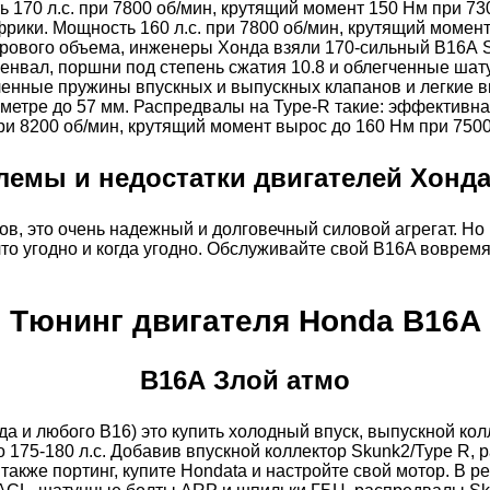
 170 л.с. при 7800 об/мин, крутящий момент 150 Нм при 73
рики. Мощность 160 л.с. при 7800 об/мин, крутящий момент
рового объема, инженеры Хонда взяли 170-сильный В16А SiR
енвал, поршни под степень сжатия 10.8 и облегченные шату
ленные пружины впускных и выпускных клапанов и легкие в
етре до 57 мм. Распредвалы на Type-R такие: эффективная 
и 8200 об/мин, крутящий момент вырос до 160 Нм при 7500 
лемы и недостатки двигателей Хонда
ов, это очень надежный и долговечный силовой агрегат. Но
т что угодно и когда угодно. Обслуживайте свой B16A вовре
Тюнинг двигателя Honda B16A
B16A Злой атмо
да и любого B16) это купить холодный впуск, выпускной кол
 175-180 л.с. Добавив впускной коллектор Skunk2/Type R,
также портинг, купите Hondata и настройте свой мотор. В ре