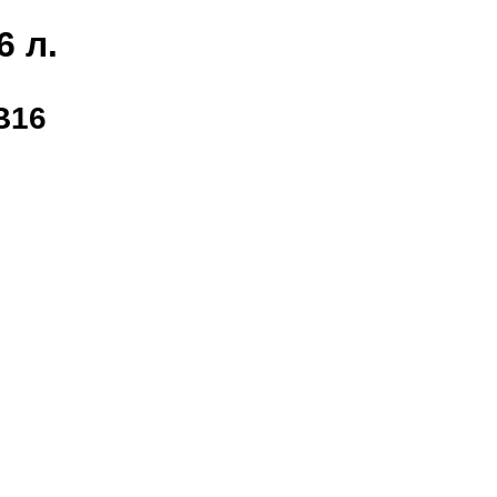
 л.
B16