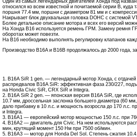
Один из самых легендарных двигателей Хонда под назван
относился ко всем известной и почитаемой серии В, куда
поршня 77.4 мм, поршни с диаметром 81 мм и с компресси
Накрывает блок двухвальная головка DOHC c системой V
Более детальное описание мотора и всех его версий можн
На Хонда B16 используется ремень ГРМ. Замену ремня ГР
оборотах может повезти.
На B16 необходимо выполнять регулировку клапанов кажды
Производство B16A и B16B продолжалось до 2000 года, з
1. B16A SiR 1 gen. — легендарный мотор Хонда, с отдачей
распредвалов B16A SiR: эффективная фаза 230/227, подъем
на Honda Civic SiR, CRX SiR и Integra.
2. B16A SiR 2 gen. — японская версия B16A SiR, где исп
10.7 мм, дроссельная заслонка большего диаметра (60 мм,
дало прибавку в 10 л.с. и мощность возросла до 170 л.с. 
и Integra.
3. B16A1 — европейский мотор мощностью 150 л.с. при 760
4. B16A2 — двигатель для Civic. На нем используются рас
мин, крутящий момент 150 Нм при 7500 об/мин.
5. B16A3 — мотор для Honda Del Sol. Степень сжатия 10.4