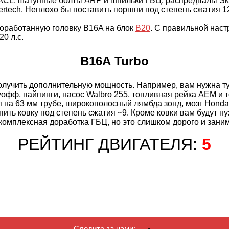
 ACL, шатунные болты ARP и шпильки ГБЦ, распредвалы Sk
rtech. Неплохо бы поставить поршни под степень сжатия 12
оработанную головку B16A на блок
B20
. С правильной наст
0 л.с.
B16A Turbo
олучить дополнительную мощность. Например, вам нужна ту
уофф, пайпинги, насос Walbro 255, топливная рейка AEM и 
на 63 мм трубе, широкополосный лямбда зонд, мозг Hondata
пить ковку под степень сжатия ~9. Кроме ковки вам будут н
комплексная доработка ГБЦ, но это слишком дорого и зан
РЕЙТИНГ ДВИГАТЕЛЯ:
5
Следите за нами: