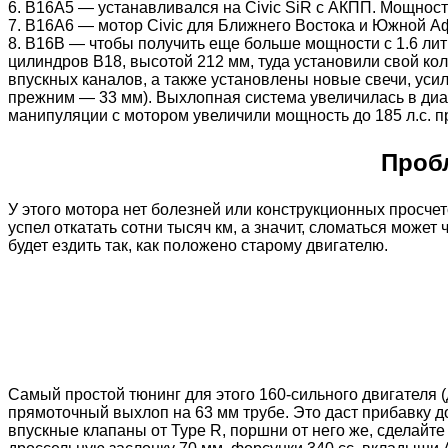
6. B16A5 — устанавливался на Civic SiR с АКПП. Мощность
7. B16A6 — мотор Civic для Ближнего Востока и Южной Аф
8. B16B — чтобы получить еще больше мощности с 1.6 лит
цилиндров B18, высотой 212 мм, туда установили свой кол
впускных каналов, а также установлены новые свечи, уси
прежним — 33 мм). Выхлопная система увеличилась в диам
манипуляции с мотором увеличили мощность до 185 л.с. пр
Проб
У этого мотора нет болезней или конструкционных просчет
успел откатать сотни тысяч км, а значит, сломаться може
будет ездить так, как положено старому двигателю.
Самый простой тюнинг для этого 160-сильного двигателя (
прямоточный выхлоп на 63 мм трубе. Это даст прибавку до
впускные клапаны от Type R, поршни от него же, сделайте 