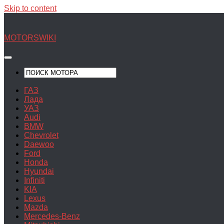
Skip to content
MOTORSWIKI
ГАЗ
Лада
УАЗ
Audi
BMW
Chevrolet
Daewoo
Ford
Honda
Hyundai
Infiniti
KIA
Lexus
Mazda
Mercedes-Benz