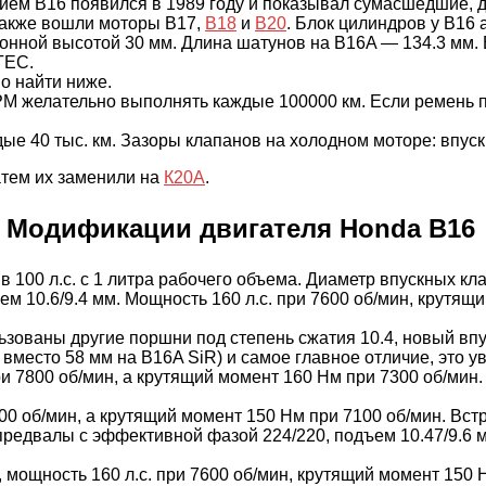
ием B16 появился в 1989 году и показывал сумасшедшие, д
 также вошли моторы B17,
B18
и
B20
. Блок цилиндров у B16
онной высотой 30 мм. Длина шатунов на B16A — 134.3 мм. В
TEC.
о найти ниже.
М желательно выполнять каждые 100000 км. Если ремень по
е 40 тыс. км. Зазоры клапанов на холодном моторе: впуск 
атем их заменили на
К20А
.
Модификации двигателя Honda B16
 в 100 л.с. с 1 литра рабочего объема. Диаметр впускных к
 10.6/9.4 мм. Мощность 160 л.с. при 7600 об/мин, крутящи
ользованы другие поршни под степень сжатия 10.4, новый 
 вместо 58 мм на B16A SiR) и самое главное отличие, это 
при 7800 об/мин, а крутящий момент 160 Нм при 7300 об/мин
0 об/мин, а крутящий момент 150 Нм при 7100 об/мин. Встр
предвалы с эффективной фазой 224/220, подъем 10.47/9.6 мм
, мощность 160 л.с. при 7600 об/мин, крутящий момент 150 