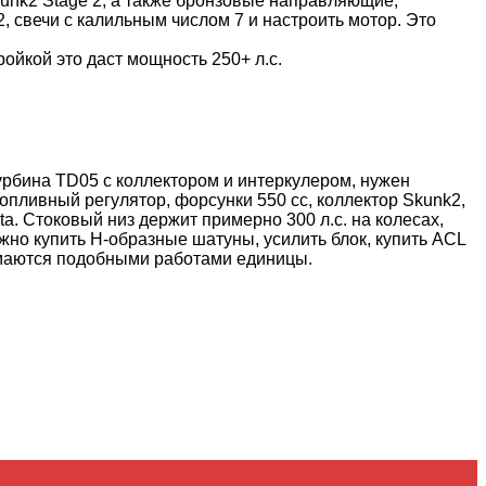
unk2 Stage 2, а также бронзовые направляющие,
, свечи с калильным числом 7 и настроить мотор. Это
ройкой это даст мощность 250+ л.с.
рбина TD05 с коллектором и интеркулером, нужен
топливный регулятор, форсунки 550 сс, коллектор Skunk2,
. Стоковый низ держит примерно 300 л.с. на колесах,
ужно купить Н-образные шатуны, усилить блок, купить ACL
имаются подобными работами единицы.