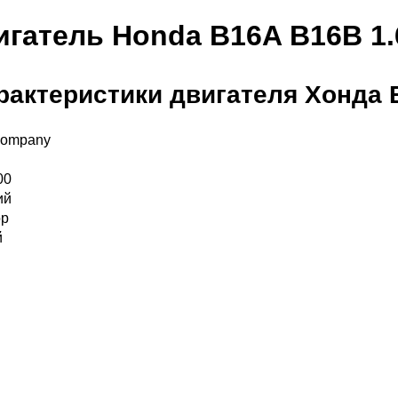
игатель Honda B16A B16B 1.6
рактеристики двигателя Хонда 
Company
00
ий
ор
й