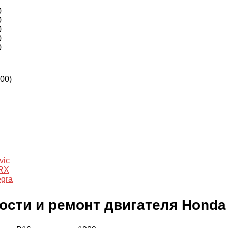
0
0
0
0
0
00)
vic
RX
egra
ости и ремонт двигателя Honda