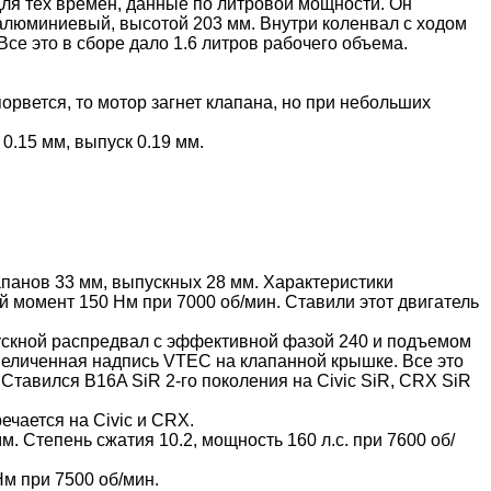
ля тех времен, данные по литровой мощности. Он
 алюминиевый, высотой 203 мм. Внутри коленвал с ходом
се это в сборе дало 1.6 литров рабочего объема.
рвется, то мотор загнет клапана, но при небольших
0.15 мм, выпуск 0.19 мм.
лапанов 33 мм, выпускных 28 мм. Характеристики
й момент 150 Нм при 7000 об/мин. Ставили этот двигатель
впускной распредвал с эффективной фазой 240 и подъемом
увеличенная надпись VTEC на клапанной крышке. Все это
. Ставился B16A SiR 2-го поколения на Civic SiR, CRX SiR
ечается на Civic и CRX.
. Степень сжатия 10.2, мощность 160 л.с. при 7600 об/
Нм при 7500 об/мин.