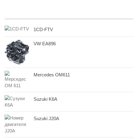
1CD-FTV
VW EA896
Mercedes OM611
Suzuki K6A
Suzuki J20A