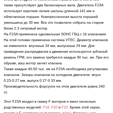
также присутствуют два балансирных вала. Двигатель F23A
использует короткие легкие шатуны длинной 141 мм и
облегченные поршни. Компрессионная высота поршней
уменьшена до 30 мм. Все это позволило собрать на старом
блоке 2.3 литровый мотор.
На F23A применена одновальная SOHC ГБЦ с 16 клапанами
.
На этой головке применена система VTEC. Диаметр клапанов
не изменился: впускные 34 мм, выпускные 29 мм. Для
приведения распредвалов в движение используется зубчатый
ремень ГРМ, его замена требуется каждые 90 тыс. км. При его
обрыве, ваш мотор загнет клапана.
Также каждые 40-50 тыс. км на F23A необходима регулировка
клапанов. Зазоры клапанов на холодном двигателе: впуск
0.23-0.27 мм, выпуск 0.27-0.33 мм.
Производительность форсунок на этом двигателе равна 240
сс.
Этот F23A входил в гамму F моторов и имел несколько
родственных моделей:
F18
,
F20
и
F22
. Кроме этой серии,