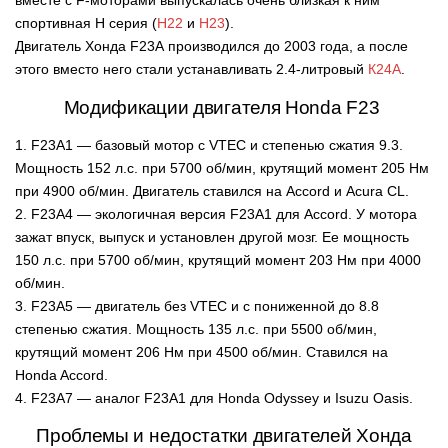
вместе с F-моторами выпускалась очень близкая к ним
спортивная H серия (
Н22
и
Н23
).
Двигатель Хонда F23A производился до 2003 года, а после
этого вместо него стали устанавливать 2.4-литровый
К24А
.
Модификации двигателя Honda F23
1. F23A1 — базовый мотор с VTEC и степенью сжатия 9.3.
Мощность 152 л.с. при 5700 об/мин, крутящий момент 205 Нм
при 4900 об/мин. Двигатель ставился на Accord и Acura CL.
2. F23A4 — экологичная версия F23A1 для Accord. У мотора
зажат впуск, выпуск и установлен другой мозг. Ее мощность
150 л.с. при 5700 об/мин, крутящий момент 203 Нм при 4000
об/мин.
3. F23A5 — двигатель без VTEC и с пониженной до 8.8
степенью сжатия. Мощность 135 л.с. при 5500 об/мин,
крутящий момент 206 Нм при 4500 об/мин. Ставился на
Honda Accord.
4. F23A7 — аналог F23A1 для Honda Odyssey и Isuzu Oasis.
Проблемы и недостатки двигателей Хонда