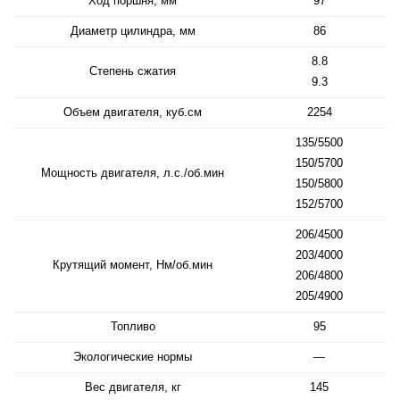
Ход поршня, мм
97
Диаметр цилиндра, мм
86
8.8
Степень сжатия
9.3
Объем двигателя, куб.см
2254
135/5500
150/5700
Мощность двигателя, л.с./об.мин
150/5800
152/5700
206/4500
203/4000
Крутящий момент, Нм/об.мин
206/4800
205/4900
Топливо
95
Экологические нормы
—
Вес двигателя, кг
145