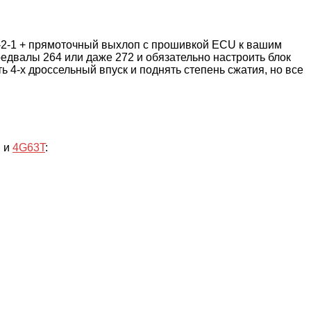
4-2-1 + прямоточный выхлоп с прошивкой ECU к вашим
предвалы 264 или даже 272 и обязательно настроить блок
ь 4-х дроссельный впуск и поднять степень сжатия, но все
P и
4G63T
: