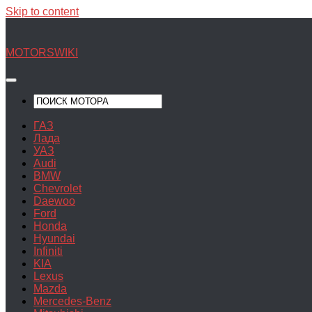
Skip to content
MOTORSWIKI
ГАЗ
Лада
УАЗ
Audi
BMW
Chevrolet
Daewoo
Ford
Honda
Hyundai
Infiniti
KIA
Lexus
Mazda
Mercedes-Benz