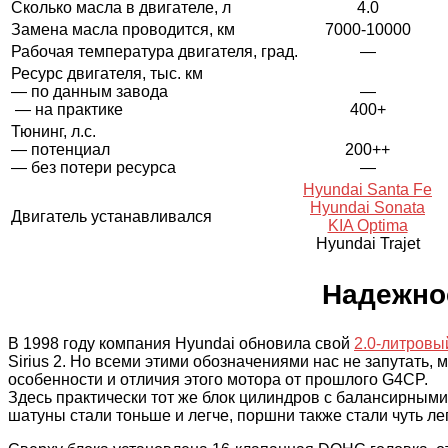
Сколько масла в двигателе, л
4.0
Замена масла проводится, км
7000-10000
Рабочая температура двигателя, град.
—
Ресурс двигателя, тыс. км
— по данным завода
—
— на практике
400+
Тюнинг, л.с.
— потенциал
200++
— без потери ресурса
—
Hyundai Santa Fe
Hyundai Sonata
Двигатель устанавливался
KIA Optima
Hyundai Trajet
Надежно
В 1998 году компания Hyundai обновила свой
2.0-литров
Sirius 2. Но всеми этими обозначениями нас не запутать,
особенности и отличия этого мотора от прошлого G4CP.
Здесь практически тот же блок цилиндров с балансирными 
шатуны стали тоньше и легче, поршни также стали чуть л