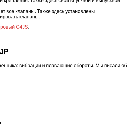
 крепления. Также здесь свои впускной и выпускной
ет все клапаны. Также здесь установлены
лировать клапаны.
тровый G4JS
.
4JP
твенника: вибрации и плавающие обороты. Мы писали об
P