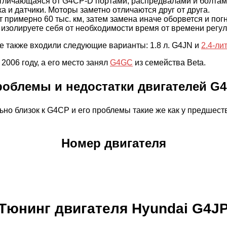
тличающаяся от G4CP-D портами, распредвалами и болтами
а и датчики. Моторы заметно отличаются друг от друга.
римерно 60 тыс. км, затем замена иначе оборвется и погн
 изолируете себя от необходимости время от времени регу
нее также входили следующие варианты: 1.8 л. G4JN и
2.4-ли
006 году, а его место занял
G4GC
из семейства Beta.
облемы и недостатки двигателей G
ьно близок к G4CP и его проблемы такие же как у предшес
Номер двигателя
Тюнинг двигателя Hyundai G4J