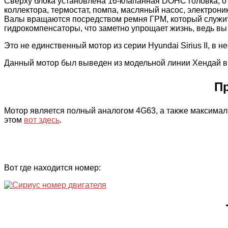
Сверху блока установлена 16-клапанная DOHC головка, о
коллектора, термостат, помпа, масляный насос, электроник
Валы вращаются посредством ремня ГРМ, который служит п
гидрокомпенсаторы, что заметно упрощает жизнь, ведь вы
Это не единственный мотор из серии Hyundai Sirius II, в 
Данный мотор был выведен из модельной линии Хендай в 2
Пр
Мотор является полный аналогом 4G63, а также максимал
этом
вот здесь
.
Вот где находится номер: