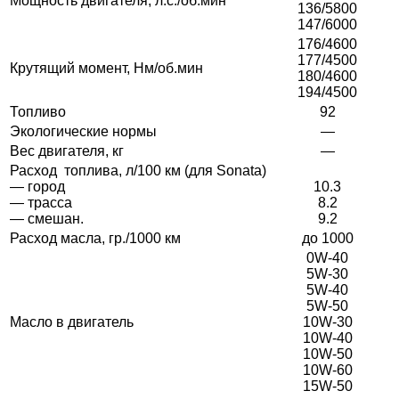
Мощность двигателя, л.с./об.мин
136/5800
147/6000
176/4600
177/4500
Крутящий момент, Нм/об.мин
180/4600
194/4500
Топливо
92
Экологические нормы
—
Вес двигателя, кг
—
Расход топлива, л/100 км (для Sonata)
— город
10.3
— трасса
8.2
— смешан.
9.2
Расход масла, гр./1000 км
до 1000
0W-40
5W-30
5W-40
5W-50
Масло в двигатель
10W-30
10W-40
10W-50
10W-60
15W-50