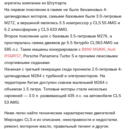
агрегаты компании из Штутгарта.
На первом поколении в гамме не было бензиновых 4-
цилиндровых моторов, самыми базовыми были 3.0-литровые
М272, а вершиной являлись 5.5 компрессор у CLS 55 AMG и
6.2 атмосферник у CLS 633 AMG.
Второе поколение шло с базовым 3
.5-литровым М276, а
простиралась гамма движков до 5.5 битурбо CLS63 AMG на
585 л.с. Такие машины конкурировали с
BMW M5
/
M6
,
Audi
RS6
/
RS7
, Porsche Panamera Turbo S и прочими люксовыми
спортивными седанами.
Начиная с третьей генерации сюда проникли 2.0-литровые 4-
цилиндровые М264 с турбиной и элетромотором. На
территории Китая доступен совсем маленький М264 с
объемом 1.5 литра. Топовые моторы стали несколько
скромней — 3.0 л. развивающий 435 л.с. на автомобиле CLS
53 AMG.
Ниже легко найти технические характеристики двигателей
Мерседес CLS и их описание, неисправности и недостатки,
ремонт, моторное масло, правильный тюнинг и другое.