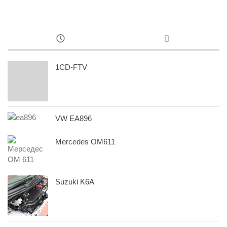
1CD-FTV
VW EA896
Mercedes OM611
Suzuki K6A