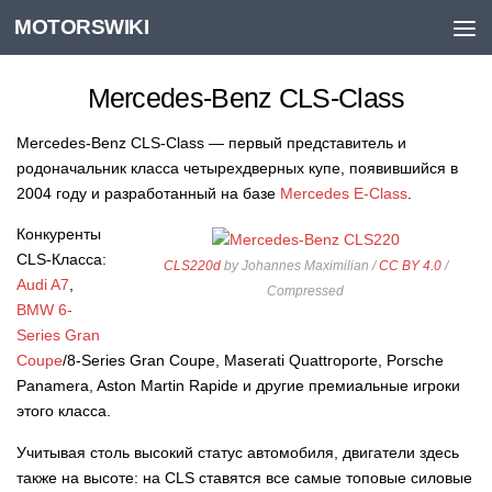
MOTORSWIKI
Skip to content
Mercedes-Benz CLS-Class
Mercedes-Benz CLS-Class — первый представитель и
родоначальник класса четырехдверных купе, появившийся в
2004 году и разработанный на базе
Mercedes E-Class
.
Конкуренты
CLS-Класса:
CLS220d
by Johannes Maximilian /
CC BY 4.0
/
Audi A7
,
Compressed
BMW 6-
Series Gran
Coupe
/8-Series Gran Coupe, Maserati Quattroporte, Porsche
Panamera, Aston Martin Rapide и другие премиальные игроки
этого класса.
Учитывая столь высокий статус автомобиля, двигатели здесь
также на высоте: на CLS ставятся все самые топовые силовые