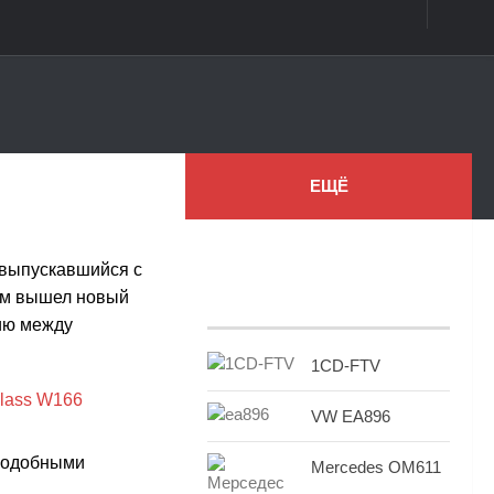
ЕЩЁ
 выпускавшийся с
8-м вышел новый
ию между
1CD-FTV
VW EA896
 подобными
Mercedes OM611