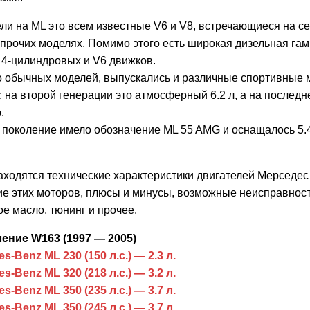
ли на ML это всем известные V6 и V8, встречающиеся на с
 прочих моделях. Помимо этого есть широкая дизельная га
 4-цилиндровых и V6 движков.
 обычных моделей, выпускались и различные спортивные
 на второй генерации это атмосферный 6.2 л, а на последн
.
 поколение имело обозначение ML 55 AMG и оснащалось 5.
ходятся технические характеристики двигателей Мерседес
е этих моторов, плюсы и минусы, возможные неисправност
е масло, тюнинг и прочее.
ление W163 (1997 — 2005)
s-Benz ML 230 (150 л.с.) — 2.3 л.
s-Benz ML 320 (218 л.с.) — 3.2 л.
s-Benz ML 350 (235 л.с.) — 3.7 л.
s-Benz ML 350 (245 л.с.) — 3.7 л.