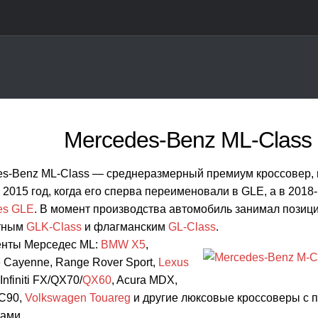
Mercedes-Benz ML-Class
es-Benz ML-Class — среднеразмерный премиум кроссовер,
 2015 год, когда его сперва переименовали в GLE, а в 201
es GLE
. В момент производства автомобиль занимал позиц
тным
GLK-Class
и флагманским
GL-Class
.
енты Мерседес ML:
BMW X5
,
 Cayenne, Range Rover Sport,
Lexus
 Infiniti FX/QX70/
QX60
, Acura MDX,
XC90,
Volkswagen Touareg
и другие люксовые кроссоверы с
ами.