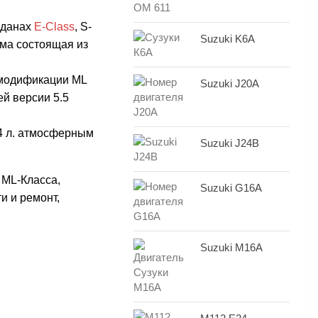
еданах
E-Class
, S-
Suzuki K6A
мма состоящая из
 модификации ML
Suzuki J20A
ей версии 5.5
4 л. атмосферным
Suzuki J24B
 ML-Класса,
Suzuki G16A
и и ремонт,
Suzuki M16A