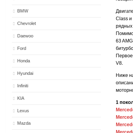
BMW
Двигате
Class и
Chevrolet
рядных
Помимо
Daewoo
63 AMG:
Ford
битурбо
Первое
Honda
V8.
Hyundai
Ниже на
описани
Infiniti
моторно
KIA
1 поко
Mercede
Lexus
Mercede
Mazda
Mercede
Mercede