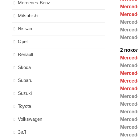
Mercedes-Benz
Mercede
Mercede
Mitsubishi
Mercede
Nissan
Mercede
Mercede
Opel
2 поко
Renault
Mercede
Mercede
Skoda
Mercede
Subaru
Mercede
Mercede
Suzuki
Mercede
Mercede
Toyota
Mercede
Volkswagen
Mercede
Mercede
ЗиЛ
Mercede