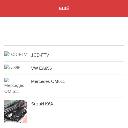
ЕЩЁ
1CD-FTV
VW EA896
Mercedes OM611
Suzuki K6A