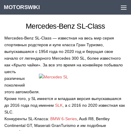
MOTORSWIKI
Skip to content
Mercedes-Benz SL-Class
Mercedes-Benz SL-Class — известная на весь мир серия
спортивных родстеров и купе класса Гран Туризмо,
выпускавшаяся с 1954 года по 2020 год и берущая свое
начало от легендарного Mercedes 300 SL, более известного
как «Крыло чайки».
За все это время на конвейере побывало
шесть
различных
поколений
этого автомобиля.
Кроме того, у SL имеется и младшая версия выпускавшаяся
до 2016 года под именем
SLK
, а с 2016 по 2020 известная как
SLC.
Конкуренты SL-Класса:
BMW 6-Series
, Audi R8, Bentley
Continental GT, Maserati GranTurismo и им подобные