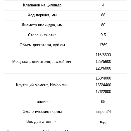
Клапанов на цилиндр
4
Ход поршня, мм
88
Диаметр цилиндра, мм
80
Степень сжатия
9.5
Объем двигателя, куб.см
1769
116/5600
Мощность двигателя, л.с./об.мин
125/5600
128/6000
163/4000
Крутящий момент, Нм/об.мин
165/4400
176/2800
Топливо
95
Экологические нормы
Евро 3/4
Вес двигателя, кг
н.д.