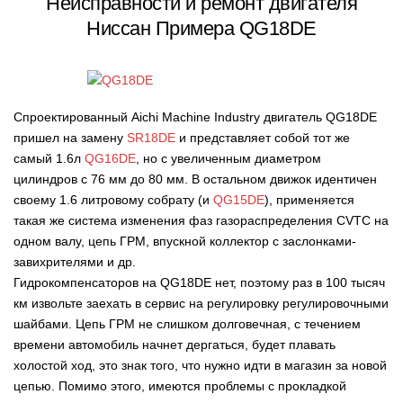
Неисправности и ремонт двигателя
Ниссан Примера QG18DE
Спроектированный Aichi Machine Industry двигатель QG18DE
пришел на замену
SR18DE
и представляет собой тот же
самый 1.6л
QG16DE
, но с увеличенным диаметром
цилиндров с 76 мм до 80 мм. В остальном движок идентичен
своему 1.6 литровому собрату (и
QG15DE
), применяется
такая же система изменения фаз газораспределения CVTC на
одном валу, цепь ГРМ, впускной коллектор с заслонками-
завихрителями и др.
Гидрокомпенсаторов на QG18DE нет, поэтому раз в 100 тысяч
км извольте заехать в сервис на регулировку регулировочными
шайбами. Цепь ГРМ не слишком долговечная, с течением
времени автомобиль начнет дергаться, будет плавать
холостой ход, это знак того, что нужно идти в магазин за новой
цепью. Помимо этого, имеются проблемы с прокладкой