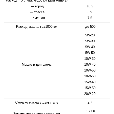
Расход топлива, л/100 км (для Almera)
— город
10.2
— трасса
5.9
— смешан.
7.5
Расход масла, гр./1000 км
до 500
5W-20
5W-30
5W-40
5W-50
10W-30
Масло в двигатель
10W-40
10W-50
10W-60
15W-40
15W-50
20W-20
Сколько масла в двигателе
2.7
15000