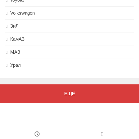
Volkswagen
ЗиЛ
КамАЗ
МАЗ
Урал
ЕЩЁ