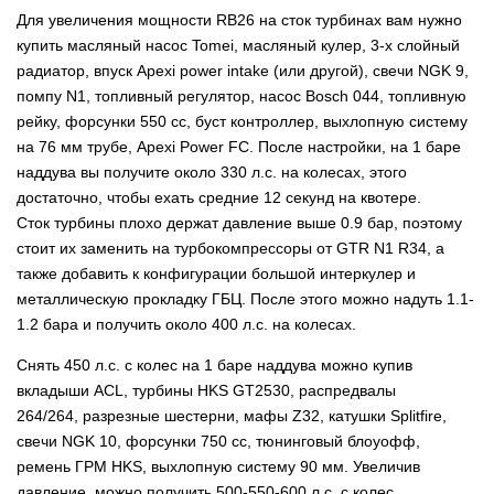
Для увеличения мощности RB26 на сток турбинах вам нужно
купить масляный насос Tomei, масляный кулер, 3-х слойный
радиатор, впуск Apexi power intake (или другой), свечи NGK 9,
помпу N1, топливный регулятор, насос Bosch 044, топливную
рейку, форсунки 550 сс, буст контроллер, выхлопную систему
на 76 мм трубе, Apexi Power FC. После настройки, на 1 баре
наддува вы получите около 330 л.с. на колесах, этого
достаточно, чтобы ехать средние 12 секунд на квотере.
Сток турбины плохо держат давление выше 0.9 бар, поэтому
стоит их заменить на турбокомпрессоры от GTR N1 R34, а
также добавить к конфигурации большой интеркулер и
металлическую прокладку ГБЦ. После этого можно надуть 1.1-
1.2 бара и получить около 400 л.с. на колесах.
Снять 450 л.с. с колес на 1 баре наддува можно купив
вкладыши ACL, турбины HKS GT2530, распредвалы
264/264, разрезные шестерни, мафы Z32, катушки Splitfire,
свечи NGK 10, форсунки 750 сс, тюнинговый блоуофф,
ремень ГРМ HKS, выхлопную систему 90 мм. Увеличив
давление, можно получить 500-550-600 л.с. с колес.