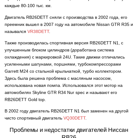
каждые 80-100 тыс. км.
Двигатель RB26DETT сняли с производства в 2002 года, его
преемник вышел в 2007 году на автомобиле Nissan GTR R35 и
назывался
VR38DETT
.
Также производилась спортивная версия RB26DETT N1, с
улучшенным блоком цилиндров (доработана система
охлаждения) с маркировкой 24U. Такие движки отличались
усиленными шатунами, поршнями, турбокомпрессорами
Garrett M24 со стальной крыльчаткой, турбо коллектором.
Здесь была решена проблема с масляным насосом,
использована новая помпа. Использовался этот мотор на
автомобилях Skyline GTR R34 Nur spec и называют его
RB26DETT Gold top.
В 2002 году двигатель RB26DETT N1 был заменен на другой
чисто спортивный двигатель
VQ30DETT
.
Проблемы и недостатки двигателей Ниссан
RB26