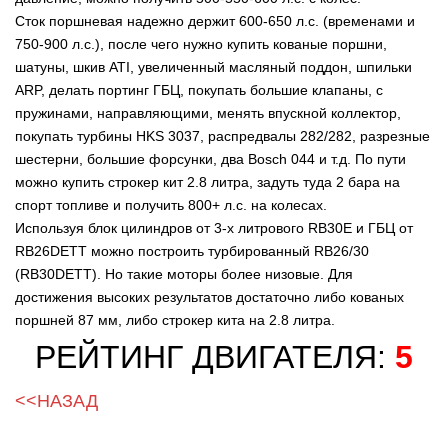
Cток поршневая надежно держит 600-650 л.с. (временами и
750-900 л.с.), после чего нужно купить кованые поршни,
шатуны, шкив ATI, увеличенный масляный поддон, шпильки
ARP, делать портинг ГБЦ, покупать большие клапаны, с
пружинами, направляющими, менять впускной коллектор,
покупать турбины HKS 3037, распредвалы 282/282, разрезные
шестерни, большие форсунки, два Bosch 044 и т.д. По пути
можно купить строкер кит 2.8 литра, задуть туда 2 бара на
спорт топливе и получить 800+ л.с. на колесах.
Используя блок цилиндров от 3-х литрового RB30E и ГБЦ от
RB26DETT можно построить турбированный RB26/30
(RB30DETT). Но такие моторы более низовые. Для
достижения высоких результатов достаточно либо кованых
поршней 87 мм, либо строкер кита на 2.8 литра.
РЕЙТИНГ ДВИГАТЕЛЯ:
5
<<НАЗАД