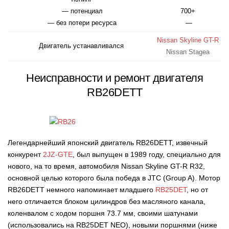
— потенциал
700+
— без потери ресурса
—
Nissan Skyline GT-R
Двигатель устанавливался
Nissan Stagea
Неисправности и ремонт двигателя
RB26DETT
Легендарнейший японский двигатель RB26DETT, извечный
конкурент
2JZ-GTE
, был выпущен в 1989 году, специально для
нового, на то время, автомобиля Nissan Skyline GT-R R32,
основной целью которого была победа в JTC (Group A). Мотор
RB26DETT немного напоминает младшего
RB25DET
, но от
него отличается блоком цилиндров без масляного канала,
коленвалом с ходом поршня 73.7 мм, своими шатунами
(использовались на RB25DET NEO), новыми поршнями (ниже