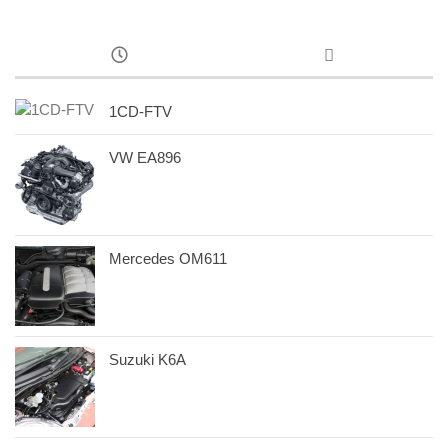
1CD-FTV
VW EA896
Mercedes OM611
Suzuki K6A