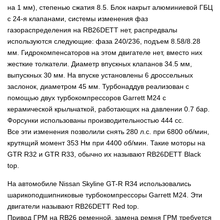
на 1 мм), степенью сжатия 8.5. Блок накрыт алюминиевой ГБЦ
с 24-я клапанами, системы изменения фаз
газораспределения на RB26DETT нет, распредвалы
используются следующие: фаза 240/236, подъем 8.58/8.28
мм. Гидрокомпенсаторов на этом двигателе нет, вместо них
жесткие толкатели. Диаметр впускных клапанов 34.5 мм,
выпускных 30 мм. На впуске установлены 6 дроссельных
заслонок, диаметром 45 мм. Турбонаддув реализован с
помощью двух турбокомпрессоров Garrett M24 с
керамической крыльчаткой, работающих на давлении 0.7 бар.
Форсунки использованы производительностью 444 сс.
Все эти изменения позволили снять 280 л.с. при 6800 об/мин,
крутящий момент 353 Нм при 4400 об/мин. Такие моторы на
GTR R32 и GTR R33, обычно их называют RB26DETT Black
top.
На автомобиле Nissan Skyline GT-R R34 использовались
шарикоподшипниковые турбокомпрессоры Garrett M24. Эти
двигатели называют RB26DETT Red top.
Привод ГРМ на RB26 ременной, замена ремня ГРМ требуется