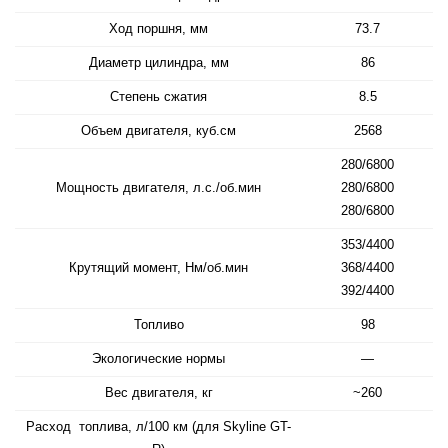
Ход поршня, мм
73.7
Диаметр цилиндра, мм
86
Степень сжатия
8.5
Объем двигателя, куб.см
2568
280/6800
Мощность двигателя, л.с./об.мин
280/6800
280/6800
353/4400
Крутящий момент, Нм/об.мин
368/4400
392/4400
Топливо
98
Экологические нормы
—
Вес двигателя, кг
~260
Расход топлива, л/100 км (для Skyline GT-