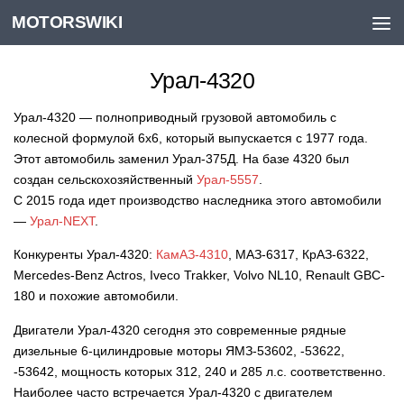
MOTORSWIKI
Skip to content
Урал-4320
Урал-4320 — полноприводный грузовой автомобиль с
колесной формулой 6х6, который выпускается с 1977 года.
Этот автомобиль заменил Урал-375Д. На базе 4320 был
создан сельскохозяйственный
Урал-5557
.
С 2015 года идет производство наследника этого автомобили
—
Урал-NEXT
.
Конкуренты Урал-4320:
КамАЗ-4310
, МАЗ-6317, КрАЗ-6322,
Mercedes-Benz Actros, Iveco Trakker, Volvo NL10, Renault GBC-
180 и похожие автомобили.
Двигатели Урал-4320 сегодня это современные рядные
дизельные 6-цилиндровые моторы ЯМЗ-53602, -53622,
-53642, мощность которых 312, 240 и 285 л.с. соответственно.
Наиболее часто встречается Урал-4320 с двигателем