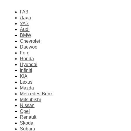
ГАЗ
Лада
УАЗ
Audi
BMW
Chevrolet
Daewoo
Ford
Honda
Hyundai
Infiniti
KIA
Lexus
Mazda
Mercedes-Benz
Mitsubishi
Nissan
Opel
Renault
Skoda
Subaru