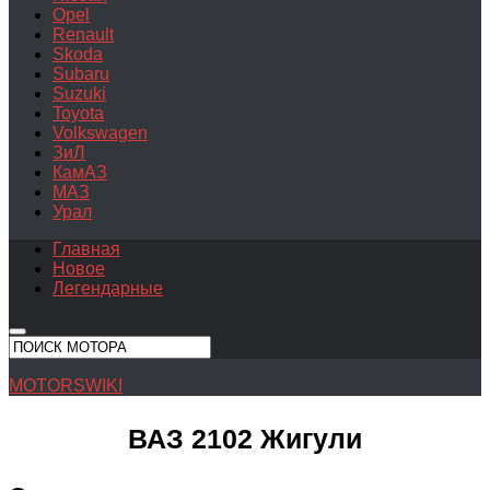
Opel
Renault
Skoda
Subaru
Suzuki
Toyota
Volkswagen
ЗиЛ
КамАЗ
МАЗ
Урал
Главная
Новое
Легендарные
MOTORSWIKI
ВАЗ 2102 Жигули