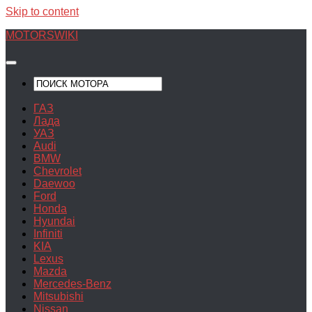
Skip to content
MOTORSWIKI
ГАЗ
Лада
УАЗ
Audi
BMW
Chevrolet
Daewoo
Ford
Honda
Hyundai
Infiniti
KIA
Lexus
Mazda
Mercedes-Benz
Mitsubishi
Nissan