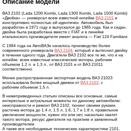
Описание модели
ВАЗ 2102 (Lada 1200 Kombi, Lada 1300 Kombi, Lada 1500 Kombi)
«Двойка» — универсал всем известной копейки
ВАЗ 2101
и
конструктивно полностью ей идентичен. Автомобиль был
разработан в 1971 году и выпускался до 1985 года. Как и седан,
двойка была разработана вместе с FIAT и в линейке
итальянского производителя имеет аналога — Fiat 124 Familiare.
С 1984 года на АвтоВАЗе началось производство более
современного универсала
ВАЗ 2104
, который и вытеснил двойку
в течении одного года. Двигатели ВАЗ 2102 все те же, что и на
копейке: всем известные классические моторы, рабочим
объемом 1,2 л. и 1,3 л., от ВАЗ 2101 и от ВАЗ 21011
соответственно.
Менее распространенная экспортная модель ВАЗ 21023
использовала более мощный движок от
ВАЗ 2103
, с
рабочим
объемом 1,5 л.
В нижеприведенных статьях описаны все основные, самые
интересные и актуальные моменты по данному автомобилю:
неисправности и ремонт ВАЗ 2102, тюнинг своими руками,
расточка мотора до 1.4 л, 1.5 л, 1.6, 1.7 и 1.8 л, правильное
увеличение мощности, нужно это или нет, насколько хватит
такого мотора, ресурс двигателя на практике и заявленный
производителем.
А также все необходимые технические характеристики 2101,