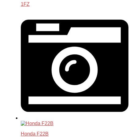
1FZ
Honda F22B