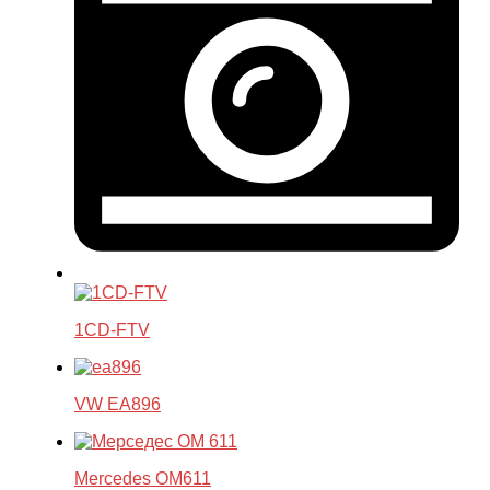
1CD-FTV
VW EA896
Mercedes OM611