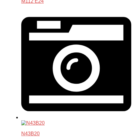
M112 E24
N43B20