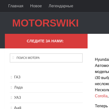
Главная
Новое
Легендарные
Skip to content
MOTORSWIKI
СЛЕДИТЕ ЗА НАМИ:
Hyundai
Автомо
модель
ГАЗ
i30 выб
несложн
Лада
Несколь
Corolla
УАЗ
Теперь 
Audi