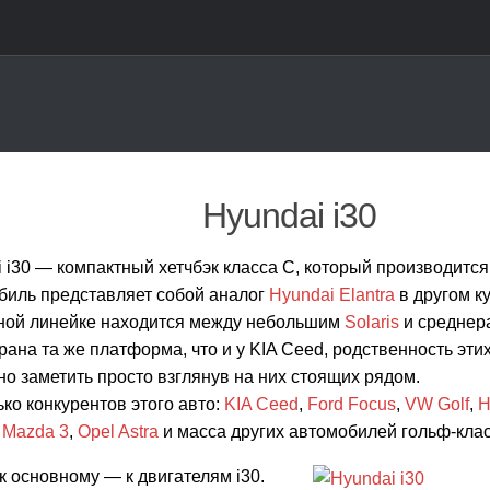
Hyundai i30
 i30 — компактный хетчбэк класса С, который производится 
биль представляет собой аналог
Hyundai Elantra
в другом ку
ной линейке находится между небольшим
Solaris
и средне
рана та же платформа, что и у KIA Ceed, родственность эт
о заметить просто взглянув на них стоящих рядом.
ко конкурентов этого авто:
KIA Ceed
,
Ford Focus
,
VW Golf
,
H
,
Mazda 3
,
Opel Astra
и масса других автомобилей гольф-клас
к основному — к двигателям i30.