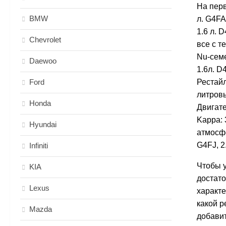
На перв
BMW
л. G4FA
1.6 л. 
Chevrolet
все с т
Nu-семе
Daewoo
1.6л. D
Ford
Рестайл
литровы
Honda
Двигате
Kappa:
Hyundai
атмосфе
G4FJ, 2
Infiniti
Чтобы у
KIA
достато
Lexus
характе
какой р
Mazda
добавит