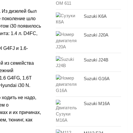
. Из дизелей был
Suzuki K6A
е поколение шло
этом i30 появилось
та: 1.4 л. D4FC,
Suzuki J20A
 G4FJ и 1.6-
Suzuki J24B
й из семейства
режний
1.6 G4FG, 1.6T
Suzuki G16A
Hyundai i30 N.
 ходить не надо,
Suzuki M16A
ем о
мах и их причинах,
ем, тюнинг, как