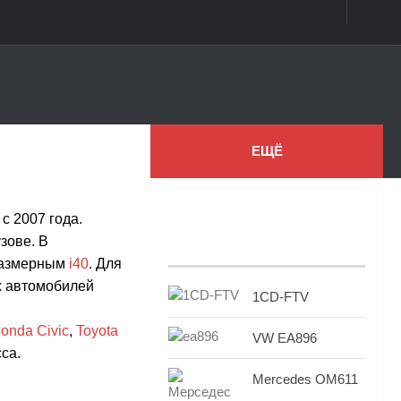
ЕЩЁ
с 2007 года.
зове. В
размерным
i40
. Для
их автомобилей
1CD-FTV
onda Civic
,
Toyota
VW EA896
са.
Mercedes OM611