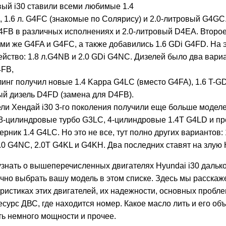
ый i30 ставили всеми любимые 1.4
, 1.6 л. G4FC (знакомые по Солярису) и 2.0-литровый G4GC
D4FB в различных исполнениях и 2.0-литровый D4EA. Второ
еми же G4FA и G4FC, а также добавились 1.6 GDi G4FD. На 
йство: 1.8 л.G4NB и 2.0 GDi G4NC. Дизелей было два вариан
4FB,
инг получил новые 1.4 Kappa G4LC (вместо G4FA), 1.6 T-GDI
й дизель D4FD (замена для D4FB).
ли Хендай i30 3-го поколения получили еще больше моделе
 3-цилиндровые турбо G3LC, 4-цилиндровые 1.4T G4LD и п
рник 1.4 G4LС. Но это не все, тут полно других вариантов: 
.0 G4NC, 2.0T G4KL и G4KH. Два последних ставят на злую 
знать о вышеперечисленных двигателях Hyundai i30 далько
чно выбрать вашу модель в этом списке. Здесь мы расскаж
ристиках этих двигателей, их надежности, основных пробле
есурс ДВС, где находится номер. Какое масло лить и его объ
ь немного мощности и прочее.