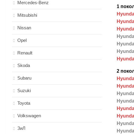
Mercedes-Benz
1 покол
Hyundai
Mitsubishi
Hyundai
Nissan
Hyundai
Hyundai
Opel
Hyundai
Hyundai
Renault
Hyundai
Skoda
2 покол
Subaru
Hyundai 
Hyundai
Suzuki
Hyundai
Hyundai
Toyota
Hyundai
Volkswagen
Hyundai
Hyundai
ЗиЛ
Hyundai