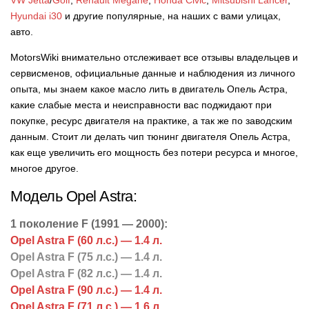
VW Jetta
/
Golf
,
Renault Megane
,
Honda Civic
,
Mitsubishi Lancer
,
Hyundai i30
и другие популярные, на наших с вами улицах,
авто.
MotorsWiki внимательно отслеживает все отзывы владельцев и
сервисменов, официальные данные и наблюдения из личного
опыта, мы знаем какое масло лить в двигатель Опель Астра,
какие слабые места и неисправности вас поджидают при
покупке, ресурс двигателя на практике, а так же по заводским
данным. Стоит ли делать чип тюнинг двигателя Опель Астра,
как еще увеличить его мощность без потери ресурса и многое,
многое другое.
Модель Opel Astra:
1 поколение F (1991 — 2000):
Opel Astra F (60 л.с.) — 1.4 л.
Opel Astra F (75 л.с.) — 1.4 л.
Opel Astra F (82 л.с.) — 1.4 л.
Opel Astra F (90 л.с.) — 1.4 л.
Opel Astra F (71 л.с.) — 1.6 л.