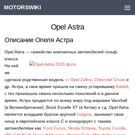
MOTORSWIKI
Skip to content
Opel Astra
Описание Опеля Астра
Opel Astra — семейство компактных автомобилей гольф-
класса.
На ней
же
сделана родственная модель —
Opel Zafira
,
Chevrolet Cruze
и
др. Астра, в свое время пришла на смену устаревшему
Kadett
,
с тех произошла смена нескольких поколений и в данное
время, Астра продается по всему миру под марками Vauxhall
(в Великобритании), Buick Excelle XT (в Китае) и т.д. Opel Astra
является младшим братом крупной
Insignia
, занимает свою
нишу в европейском классе С и конкурирует с такими
автомобилями как:
Ford Focus
,
Skoda Octavia
,
Toyota Corolla
,