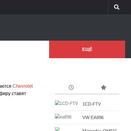
ЕЩЁ
каются
Chevrolet
фиру ставят
1CD-FTV
VW EA896
Mercedes OM611