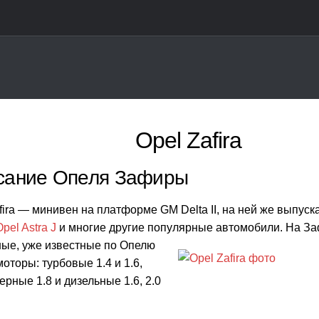
Opel Zafira
сание Опеля Зафиры
fira — минивен на платформе GM Delta II, на ней же выпус
Opel Astra J
и многие другие популярные автомобили.
На За
ные, уже известные по Опелю
моторы: турбовые 1.4 и 1.6,
рные 1.8 и дизельные 1.6, 2.0