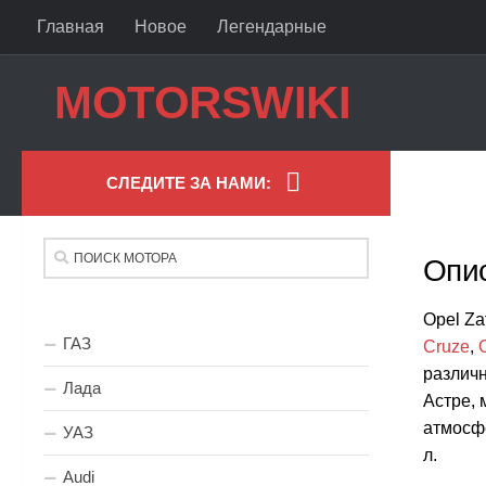
Главная
Новое
Легендарные
Skip to content
MOTORSWIKI
СЛЕДИТЕ ЗА НАМИ:
Опи
Opel Za
ГАЗ
Cruze
,
различ
Лада
Астре, 
атмосфе
УАЗ
л.
Audi