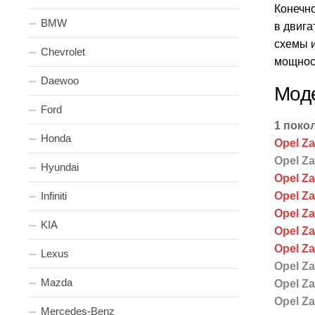
Конечно
BMW
в двига
схемы и
Chevrolet
мощност
Daewoo
Моде
Ford
1 покол
Honda
Opel Zaf
Opel Za
Hyundai
Opel Zaf
Infiniti
Opel Zaf
Opel Za
KIA
Opel Za
Opel Zaf
Lexus
Opel Zaf
Mazda
Opel Zaf
Opel Zaf
Mercedes-Benz