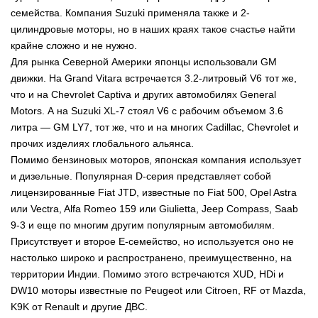
семейства. Компания Suzuki применяла также и 2-
цилиндровые моторы, но в наших краях такое счастье найти
крайне сложно и не нужно.
Для рынка Северной Америки японцы использовали GM
движки. На Grand Vitara встречается 3.2-литровый V6 тот же,
что и на Chevrolet Captiva и других автомобилях General
Motors. А на Suzuki XL-7 стоял V6 с рабочим объемом 3.6
литра — GM LY7, тот же, что и на многих Cadillac, Chevrolet и
прочих изделиях глобального альянса.
Помимо бензиновых моторов, японская компания использует
и дизельные. Популярная D-серия представляет собой
лицензированные Fiat JTD, известные по Fiat 500, Opel Astra
или Vectra, Alfa Romeo 159 или Giulietta, Jeep Compass, Saab
9-3 и еще по многим другим популярным автомобилям.
Присутствует и второе Е-семейство, но используется оно не
настолько широко и распространено, преимущественно, на
территории Индии. Помимо этого встречаются XUD, HDi и
DW10 моторы известные по Peugeot или Citroen, RF от Mazda,
K9K от Renault и другие ДВС.