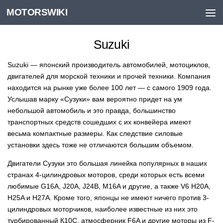
MOTORSWIKI
Skip to content
Suzuki
Suzuki — японский производитель автомобилей, мотоциклов,
двигателей для морской техники и прочей техники. Компания
находится на рынке уже более 100 лет — с самого 1909 года.
Услышав марку «Сузуки» вам вероятно придет на ум
небольшой автомобиль и это правда, большинство
транспортных средств сошедших с их конвейера имеют
весьма компактные размеры. Как следствие силовые
установки здесь тоже не отличаются большим объемом.
Двигатели Сузуки это большая линейка популярных в наших
странах 4-цилиндровых моторов, среди которых есть всеми
любимые G16A, J20A, J24B, M16A и другие, а также V6 H20A,
H25A и H27A. Кроме того, японцы не имеют ничего против 3-
цилиндровых моторчиков, наиболее известные из них это
турбированный К10С, атмосферник F6A и другие моторы из F-