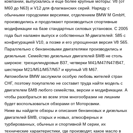
компании, выпускались и еще более крупные моторы: V8 (от
М60 до N63) и V12 для флагманских серий. Наряду с
обычными городскими версиями, отделением BMW M GmbH,
производились и продолжают производиться спортивные
модификации на базе стандартных силовых установок. С 2005
года был налажен выпуск и собственных М-двигателей: S85 с
конфигурацией V10, а позже и его упрощенная версия V8 S65.
Параллельно с бензиновыми двигателями производились и
дизельные. Семейство дизельных двигателей БМВ не столь
широкое: трехцилиндровые B37, четверки М41/М47/N47/B47,
шестерки М21/М51/М57/N57 и крупный V8 M67.
Автомобили BMW заслужили особую любовь жителей стран
СНГ, поэтому покупателю не составит труда найти модель с
двигателем БМВ любого семейства, версии и модификации. А
чтобы разобраться во всем этом многообразии не лишним
будет воспользоваться обзорами от Моторсвики.
Ниже вы найдете обзоры и описания бензиновых и дизельных
двигателей БМВ, старых и новых, атмосферных и
турбированных, обычных и спортивной М серии, их
технические характеристики, где производят, какое масло в