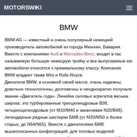
MOTORSWIKI
Skip to content
BMW
BMW AG — известный и очень популярный немецкий
производитель автомобилей из города Мюнхен, Бавария.
Вместе с компаниями
Audi
и
Mercedes-Benz
, входит в так
называемую большую немецкую тройку и все выпускаемые ею
автомобили относятся к премиальному классу. Компания
BMW владеет также Mini и Rolls-Royce.
Двигатели BMW, в основной своей массе, очень надежны,
довольно технологичны, долговечны и неоднократно получали
звание «Двигатель года». Линейка силовых агрегатов весьма
широка: это турбированные трехцилиндровые B38,
четырехцилиндровые (от М10/М40 и заканчивая N20/B48),
легендарные рядные шестерки БМВ (от М20/М50 и более
старых, до N54/N55). Вместе с двигателями БМВ
вышеописанных конфигураций, для топовых моделей