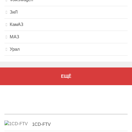
ЗиЛ
КамАЗ
МАЗ
Урал
ЕЩЁ
1CD-FTV