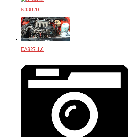
N43B20
EA827 1.6