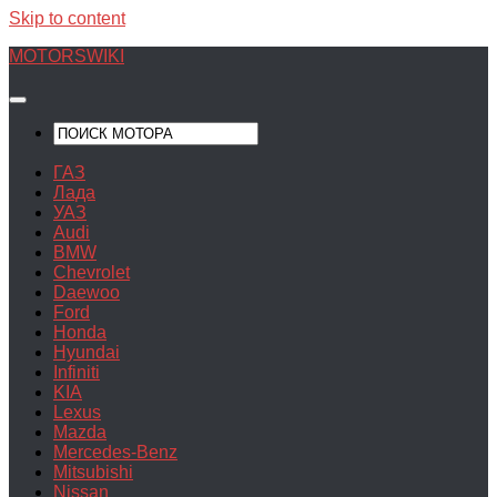
Skip to content
MOTORSWIKI
ГАЗ
Лада
УАЗ
Audi
BMW
Chevrolet
Daewoo
Ford
Honda
Hyundai
Infiniti
KIA
Lexus
Mazda
Mercedes-Benz
Mitsubishi
Nissan