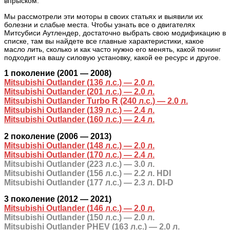
впрыском.
Мы рассмотрели эти моторы в своих статьях и выявили их
болезни и слабые места. Чтобы узнать все о двигателях
Митсубиси Аутлендер, достаточно выбрать свою модификацию в
списке, там вы найдете все главные характеристики, какое
масло лить, сколько и как часто нужно его менять, какой тюнинг
подходит на вашу силовую установку, какой ее ресурс и другое.
1 поколение (2001 — 2008)
Mitsubishi Outlander (136 л.с.) — 2.0 л.
Mitsubishi Outlander (201 л.с.) — 2.0 л.
Mitsubishi Outlander Turbo R (240 л.с.) — 2.0 л.
Mitsubishi Outlander (139 л.с.) — 2.4 л.
Mitsubishi Outlander (160 л.с.) — 2.4 л.
2 поколение (2006 — 2013)
Mitsubishi Outlander (148 л.с.) — 2.0 л.
Mitsubishi Outlander (170 л.с.) — 2.4 л.
Mitsubishi Outlander (223 л.с.) — 3.0 л.
Mitsubishi Outlander (156 л.с.) — 2.2 л. HDI
Mitsubishi Outlander (177 л.с.) — 2.3 л. DI-D
3 поколение (2012 — 2021)
Mitsubishi Outlander (146 л.с.) — 2.0 л.
Mitsubishi Outlander (150 л.с.) — 2.0 л.
Mitsubishi Outlander PHEV (163 л.с.) — 2.0 л.