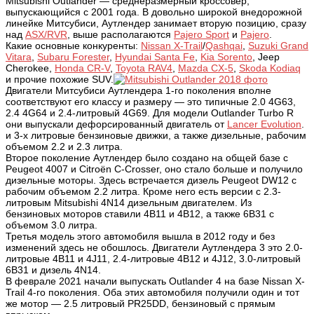
Mitsubishi Outlander
— среднеразмерный кроссовер,
выпускающийся с 2001 года. В довольно широкой внедорожной
линейке Митсубиси, Аутлендер занимает вторую позицию, сразу
над
ASX/RVR
, выше располагаются
Pajero Sport
и
Pajero
.
Какие основные конкуренты:
Nissan X-Trail
/
Qashqai
,
Suzuki Grand
Vitara
,
Subaru Forester
,
Hyundai Santa Fe
,
Kia Sorento
, Jeep
Cherokee,
Honda CR-V
,
Toyota RAV4
,
Mazda CX-5
,
Skoda Kodiaq
и прочие похожие SUV.
Двигатели Митсубиси Аутлендера 1-го поколения вполне
соответствуют его классу и размеру — это типичные 2.0 4G63,
2.4 4G64 и 2.4-литровый 4G69. Для модели Outlander Turbo R
они выпускали дефорсированный двигатель от
Lancer Evolution
.
и 3-х литровые бензиновые движки, а также дизельные, рабочим
объемом 2.2 и 2.3 литра.
Второе поколение Аутлендер было создано на
общей базе с
Peugeot 4007 и Citroën C-Crosser, оно стало больше и получило
дизельные моторы. Здесь встречается дизель Peugeot DW12 с
рабочим объемом 2.2 литра. Кроме него есть версии с 2.3-
литровым Mitsubishi 4N14 дизельным двигателем. Из
бензиновых моторов ставили 4B11 и 4B12, а также 6B31 с
объемом 3.0 литра.
Третья модель этого автомобиля вышла в 2012 году и без
изменений здесь не обошлось. Двигатели Аутлендера 3 это 2.0-
литровые 4B11 и 4J11, 2.4-литровые 4B12 и 4J12, 3.0-литровый
6B31 и дизель 4N14.
В феврале 2021 начали выпускать Outlander 4 на базе Nissan X-
Trail 4-го поколения. Оба этих автомобиля получили один и тот
же мотор — 2.5 литровый PR25DD, бензиновый с прямым