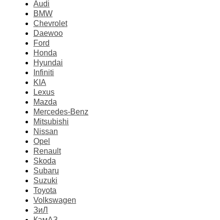
Audi
BMW
Chevrolet
Daewoo
Ford
Honda
Hyundai
Infiniti
KIA
Lexus
Mazda
Mercedes-Benz
Mitsubishi
Nissan
Opel
Renault
Skoda
Subaru
Suzuki
Toyota
Volkswagen
ЗиЛ
КамАЗ