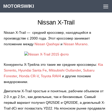
MOTORSWIKI
Skip to content
Nissan X-Trail
Nissan X-Trail — средний кроссовер, находящийся в
производстве с 2000 года. Этот кроссовер занимает
положение между
Nissan Qashqai
и
Nissan Murano
.
Конкуренты Х-Трейла это такие же средние кроссоверы:
Kia
Sorento
,
Hyundai Santa Fe
,
Mitsubishi Outlander
,
Subaru
Forester
,
Honda CR-V
,
Toyota RAV4
и другие похожие
внедорожники.
Двигатели X-Trail простые и понятные, рабочим объемом от
2.0 л до 2.5л., как дизельные, так и бензиновые. Самый
первый вариант получил QR25DE и QR20DE, а дизельный X-
Trail dCi мог похвастать YD22. На японском рынке продавали