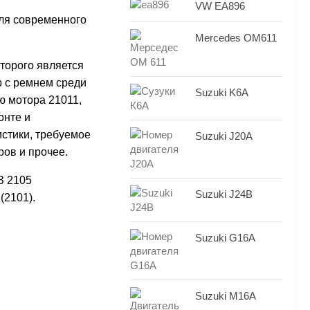
VW EA896
для современного
Mercedes OM611
оторого является
р с ремнем среди
Suzuki K6A
ю мотора 21011,
онте и
истики, требуемое
Suzuki J20A
ров и прочее.
З 2105
Suzuki J24B
 (2101).
Suzuki G16A
Suzuki M16A