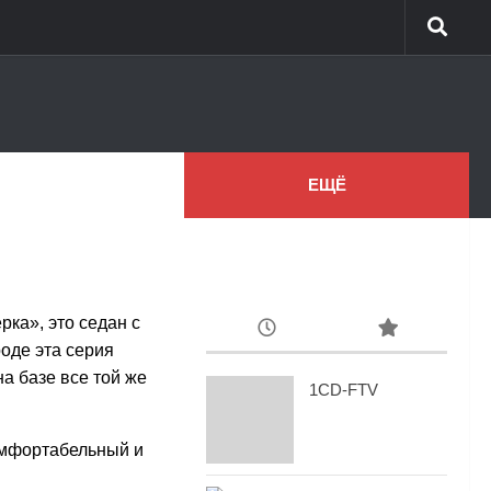
ЕЩЁ
рка», это седан с
оде эта серия
а базе все той же
1CD-FTV
комфортабельный и