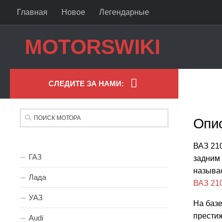
Главная
Новое
Легендарные
Skip to content
MOTORSWIKI
СЛЕДИТЕ ЗА НАМИ:
Опи
ВАЗ 210
ГАЗ
задним 
называе
Лада
ВАЗ 21
УАЗ
На базе
прести
Audi