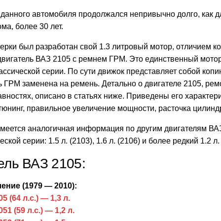
 данного автомобиля продолжался непривычно долго, как 
ма, более 30 лет.
ерки был разработан свой 1.3 литровый мотор, отличием к
 двигатель ВАЗ 2105 с ремнем ГРМ. Это единственный мото
ассической серии. По сути движок представляет собой копи
ь ГРМ заменена на ремень. Детально о двигателе 2105, рем
вностях, описано в статьях ниже. Приведены его характер
тюнинг, правильное увеличение мощности, расточка цилинд
имеется аналогичная информация по другим двигателям ВА
ской серии: 1.5 л. (2103), 1.6 л. (2106) и более редкий 1.2 л.
ль ВАЗ 2105:
ение (1979 — 2010):
5 (64 л.с.) — 1,3 л.
51 (59 л.с.) — 1,2 л.