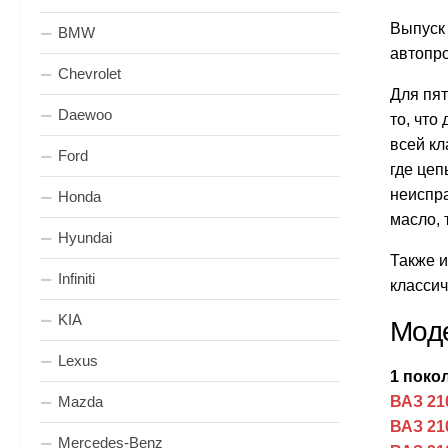
Выпуск
BMW
автопро
Chevrolet
Для пят
Daewoo
то, что
всей кл
Ford
где цеп
неиспра
Honda
масло, 
Hyundai
Также 
Infiniti
классиче
KIA
Моде
Lexus
1 покол
Mazda
ВАЗ 210
ВАЗ 210
Mercedes-Benz