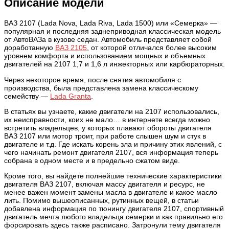
Описание модели
ВАЗ 2107 (Lada Nova, Lada Riva, Lada 1500) или «Семерка» —
популярная и последняя заднеприводная классическая модель
от АвтоВАЗа в кузове седан. Автомобиль представляет собой
доработанную
ВАЗ 2105
, от которой отличался более высоким
уровнем комфорта и использованием мощных и объемных
двигателей на 2107 1,7 и 1,6 л инжекторных или карбюраторных.
Через некоторое время, после снятия автомобиля с
производства, была представлена замена классическому
семейству —
Lada Granta
.
В статьях вы узнаете, какие двигатели на 2107 использовались,
их неисправности, коих не мало… в интернете всегда можно
встретить владельцев, у которых плавают обороты двигателя
ВАЗ 2107 или мотор троит, при работе слышен шум и стук в
двигателе и т.д. Где искать корень зла и причину этих явлений, с
чего начинать ремонт двигателя 2107, вся информация теперь
собрана в одном месте и в предельно сжатом виде.
Кроме того, вы найдете полнейшие технические характеристики
двигателя ВАЗ 2107, включая массу двигателя и ресурс, не
менее важен момент замены масла в двигателе и какое масло
лить. Помимо вышеописанных, рутинных вещей, в статьи
добавлена информация по тюнингу двигателя 2107, спортивный
двигатель мечта любого владельца семерки и как правильно его
форсировать здесь также расписано. Затронули тему двигателя