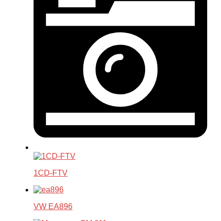
1CD-FTV
VW EA896