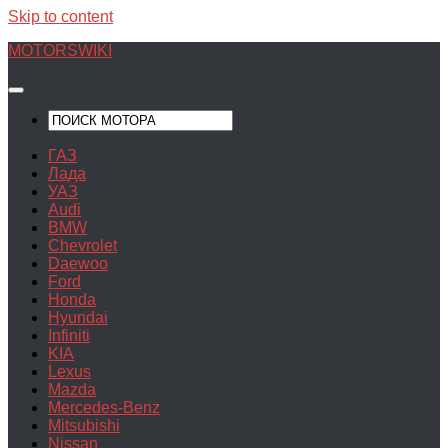
Skip to content
MOTORSWIKI
ГАЗ
Лада
УАЗ
Audi
BMW
Chevrolet
Daewoo
Ford
Honda
Hyundai
Infiniti
KIA
Lexus
Mazda
Mercedes-Benz
Mitsubishi
Nissan