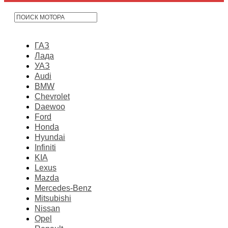
ГАЗ
Лада
УАЗ
Audi
BMW
Chevrolet
Daewoo
Ford
Honda
Hyundai
Infiniti
KIA
Lexus
Mazda
Mercedes-Benz
Mitsubishi
Nissan
Opel