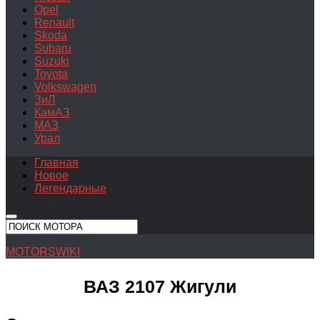
Opel
Renault
Skoda
Subaru
Suzuki
Toyota
Volkswagen
ЗиЛ
КамАЗ
МАЗ
Урал
Главная
Новое
Легендарные
MOTORSWIKI
ВАЗ 2107 Жигули