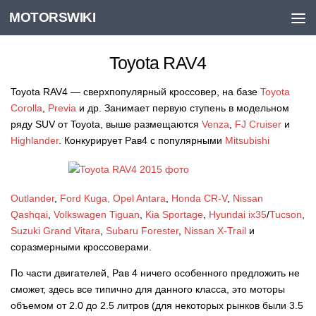
MOTORSWIKI
Skip to content
Toyota RAV4
Toyota RAV4 — сверхпопулярный кроссовер, на базе
Toyota
Corolla
,
Previa
и др. Занимает первую ступень в модельном
ряду SUV от Toyota, выше размещаются
Venza
,
FJ Cruiser
и
Highlander
.
Конкурирует Рав4 с популярными
Mitsubishi
Outlander
,
Ford Kuga
,
Opel Antara
,
Honda CR-V
,
Nissan
Qashqai
,
Volkswagen Tiguan
,
Kia Sportage
,
Hyundai ix35
/
Tucson
,
Suzuki Grand Vitara
,
Subaru Forester
,
Nissan X-Trail
и
соразмерными кроссоверами.
По части двигателей, Рав 4 ничего особенного предложить не
сможет, здесь все типично для данного класса, это моторы
объемом от 2.0 до 2.5 литров (для некоторых рынков были 3.5