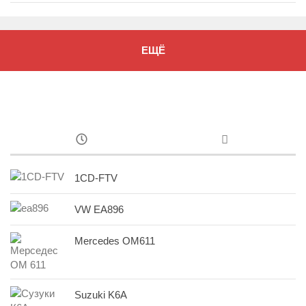
ЕЩЁ
1CD-FTV
VW EA896
Mercedes OM611
Suzuki K6A