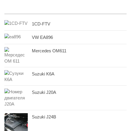
1CD-FTV
VW EA896
Mercedes OM611
Suzuki K6A
Suzuki J20A
Suzuki J24B