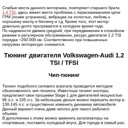
Слабые места данного моторчика, повторяют старшего брата
1.4 TSI
, здесь имеет место проблема с перескакиванием цепи
ГРМ (позже устранена), вибрации на холостых, любовь к
хорошему маслу и бензину и т.д. Кроме того, этот мотор
довольно долго прогревается в холодное время года.
По надежности движок средний, при передвижении в спокойном
режиме и регулярном обслуживании, ресурс двигателя 1.2 TSI
порядка ~250.000 км. Соответственно при повышенных
нагрузках моторесурс снижается.
Тюнинг двигателя Volkswagen-Audi 1.2
TSI / TFSI
Чип-тюнинг
Тюнинг подобного силового агрегата проводится методом
обыкновенного чип-тюнинга. Известные тюнинг конторы
предлагают свои прошивки Stage 1 для двигателей мощностью
86 л.с. и 105 л.с. За небольшие деньги можно перешить мотор в
130-145 л.с. и существенно изменить динамику автомобиля.
Данный вариант очень даже неплох для такого рабочего
объема.
В дополнении к этому можно заменить катализаторы на
спортивные, поставить холодный впуск. Для города в самый раз.