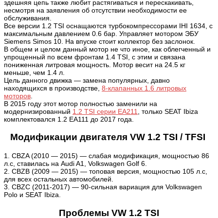
здешняя цепь также любит растягиваться и перескакивать,
несмотря на заявления об отсутствии необходимости ее
обслуживания.
Все версии 1.2 TSI оснащаются турбокомпрессорами IHI 1634, с
максимальным давлением 0.6 бар. Управляет мотором ЭБУ
Siemens Simos 10. На впуске стоит коллектор без заслонок.
В общем и целом данный мотор не что иное, как облегченный и
упрощенный по всем фронтам 1.4 TSI, с этим и связана
пониженная литровая мощность. Мотор весит на 24.5 кг
меньше, чем 1.4 л.
Цель данного движка — замена популярных, давно
находящихся в производстве,
8-клапанных 1.6 литровых
моторов
.
В 2015 году этот мотор полностью заменили на
модернизированный
1.2 TSI серии ЕА211
, только SEAT Ibiza
комплектовался 1.2 ЕА111 до 2017 года.
Модификации двигателя VW 1.2 TSI / TFSI
1. CBZA (2010 — 2015) — слабая модификация, мощностью 86
л.с, ставилась на Audi A1, Volkswagen Golf 6
.
2. CBZB (2009 — 2015) — топовая версия, мощностью 105 л.с,
для всех остальных автомобилей.
3. CBZC (2011-2017) — 90-сильная вариация для Volkswagen
Polo и SEAT Ibiza.
Проблемы VW 1.2 TSI