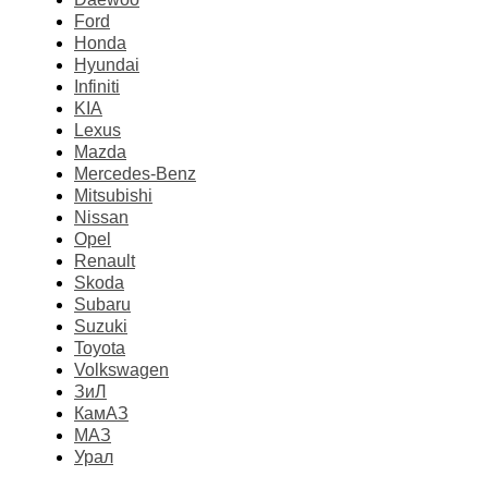
Ford
Honda
Hyundai
Infiniti
KIA
Lexus
Mazda
Mercedes-Benz
Mitsubishi
Nissan
Opel
Renault
Skoda
Subaru
Suzuki
Toyota
Volkswagen
ЗиЛ
КамАЗ
МАЗ
Урал