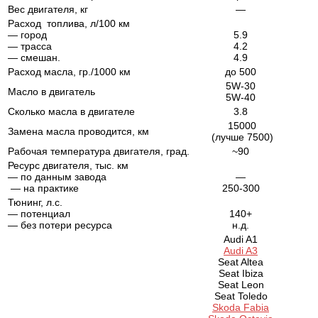
Вес двигателя, кг
—
Расход топлива, л/100 км
— город
5.9
— трасса
4.2
— смешан.
4.9
Расход масла, гр./1000 км
до 500
5W-30
Масло в двигатель
5W-40
Сколько масла в двигателе
3.8
15000
Замена масла проводится, км
(лучше 7500)
Рабочая температура двигателя, град.
~90
Ресурс двигателя, тыс. км
— по данным завода
—
— на практике
250-300
Тюнинг
,
л.с.
— потенциал
140+
— без потери ресурса
н.д.
Audi A1
Audi A3
Seat Altea
Seat Ibiza
Seat Leon
Seat Toledo
Skoda Fabia