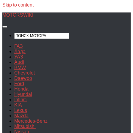
Skip to content
MOTORSWIKI
ГАЗ
Лада
УАЗ
Audi
BMW
Chevrolet
Daewoo
Ford
Honda
Hyundai
Infiniti
KIA
Lexus
Mazda
Mercedes-Benz
Mitsubishi
Nissan