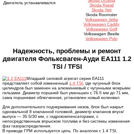
Skoda Octavia
Двигатель устанавливался
Skoda Rapid
Skoda Yeti
Skoda Roomster
Volkswagen Jetta
Volkswagen Caddy
Volkswagen Golf
Volkswagen Beetle
Volkswagen Polo
Надежность, проблемы и ремонт
двигателя
Фольксваген-Ауди ЕА111 1.2
TSI / TFSI
Младший силовой агрегат серии ЕА111
представляет собой измененный
1.4 TSI
, где чугунный блок
цилиндров был заменен на алюминиевый с чугунными мокрыми
гильзами. Диаметр поршней был уменьшен с 76.5 мм до 71 мм,
сама поршневая облегченная, установлен новый коленвал.
Для дополнительного подчеркивания низов, блок был накрыт
одновальной 8 клапанной головкой, диаметр клапанов впуск/
выпуск — 35.5/30 мм, с гидрокомпенсаторами, с
непосредственным впрыском топлива и без системы изменения
фаз газораспределения.
В приводе ГРМ используется цепь. По аналогии с 1.4 TSI,