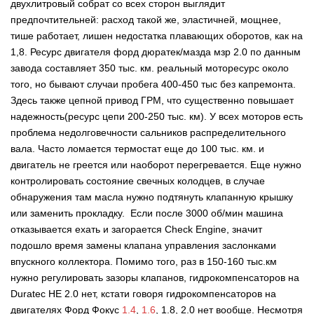
двухлитровый собрат со всех сторон выглядит
предпочтительней: расход такой же, эластичней, мощнее,
тише работает, лишен недостатка плавающих оборотов, как на
1,8. Ресурс двигателя форд дюратек/мазда мзр 2.0 по данным
завода составляет 350 тыс. км. реальный моторесурс около
того, но бывают случаи пробега 400-450 тыс без капремонта.
Здесь также цепной привод ГРМ, что существенно повышает
надежность(ресурс цепи 200-250 тыс. км). У всех моторов есть
проблема недолговечности сальников распределительного
вала. Часто ломается термостат еще до 100 тыс. км. и
двигатель не греется или наоборот перегревается. Еще нужно
контролировать состояние свечных колодцев, в случае
обнаружения там масла нужно подтянуть клапанную крышку
или заменить прокладку. Если после 3000 об/мин машина
отказывается ехать и загорается Check Engine, значит
подошло время замены клапана управления заслонками
впускного коллектора. Помимо того, раз в 150-160 тыс.км
нужно регулировать зазоры клапанов, гидрокомпенсаторов на
Duratec HE 2.0 нет, кстати говоря гидрокомпенсаторов на
двигателях Форд Фокус
1.4
,
1.6
, 1.8, 2.0 нет вообще. Несмотря