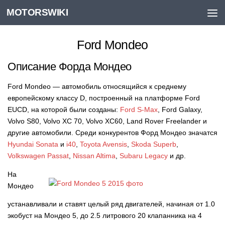
MOTORSWIKI
Skip to content
Ford Mondeo
Описание Форда Мондео
Ford Mondeo — автомобиль относящийся к среднему
европейскому классу D, построенный на платформе Ford
EUCD, на которой были созданы:
Ford S-Max
, Ford Galaxy,
Volvo S80, Volvo XC 70, Volvo XC60, Land Rover Freelander и
другие автомобили. Среди конкурентов Форд Мондео значатся
Hyundai Sonata
и
i40
,
Toyota Avensis
,
Skoda Superb
,
Volkswagen Passat
,
Nissan Altima
,
Subaru Legacy
и др.
На
Мондео
устанавливали и ставят целый ряд двигателей, начиная от 1.0
экобуст на Мондео 5, до 2.5 литрового 20 клапанника на 4