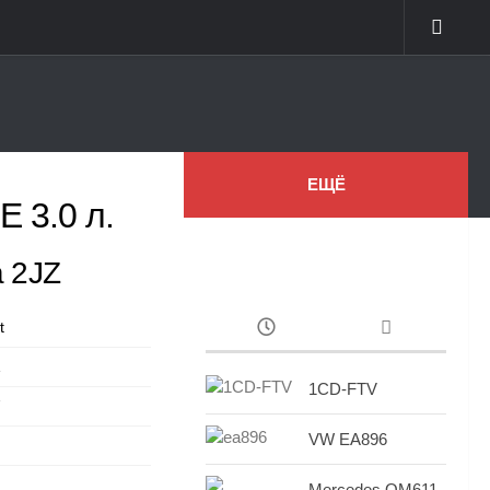
ЕЩЁ
 3.0 л.
а 2JZ
t
Z
1CD-FTV
7
VW EA896
Mercedes OM611