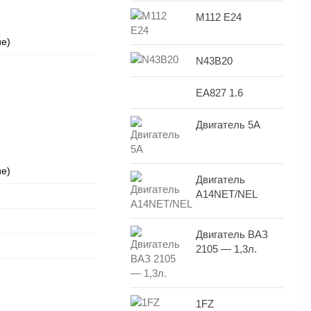
M112 E24
ие)
N43B20
EA827 1.6
Двигатель 5A
ие)
Двигатель
A14NET/NEL
Двигатель ВАЗ
2105 — 1,3л.
1FZ