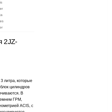
is
er
ta
res
er
ля
2JZ-
 3 литра, которые
 блок цилиндров
нчиваются. В
ремнем ГРМ,
еометрией ACIS, с
 регулируются