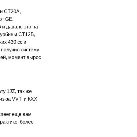
ми CT20A,
от GE,
 и давало это на
 турбины CT12B,
ких 430 сс и
Z получил систему
ней, момент вырос
у 1JZ, так же
из-за VVTi и КХХ
успеет еще вам
практике, более