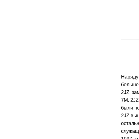
Наряду
больше
2JZ, з
7M. 2JZ
были по
2JZ выш
остальн
служащи
1997 го