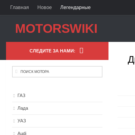
Главная
Новое
Легендарные
Skip to content
MOTORSWIKI
СЛЕДИТЕ ЗА НАМИ:
Д
ГАЗ
Лада
УАЗ
Audi