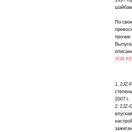
шайбами
По свое
превосх
прочие 
Выпуска
описани
3GR-FE
1. 2JZ-
степень
2007 г.
2. 2JZ-
впускав
настрой
зажиган