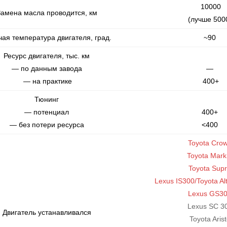
10000
амена масла проводится, км
(лучше 500
ая температура двигателя, град.
~90
Ресурс двигателя, тыс. км
— по данным завода
—
— на практике
400+
Тюнинг
— потенциал
400+
— без потери ресурса
<400
Toyota Cro
Toyota Mark 
Toyota Sup
Lexus IS300/Toyota A
Lexus GS3
Lexus SC 3
Двигатель устанавливался
Toyota Aris