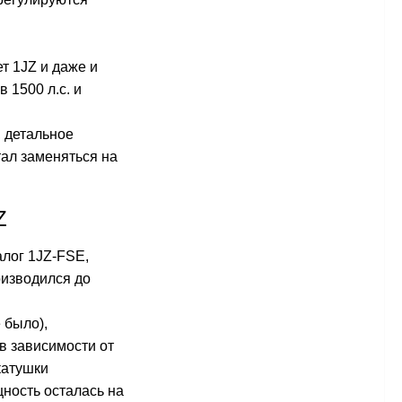
ет 1JZ и даже и
 1500 л.с. и
, детальное
тал заменяться на
Z
алог 1JZ-FSE,
оизводился до
 было),
 в зависимости от
катушки
щность осталась на