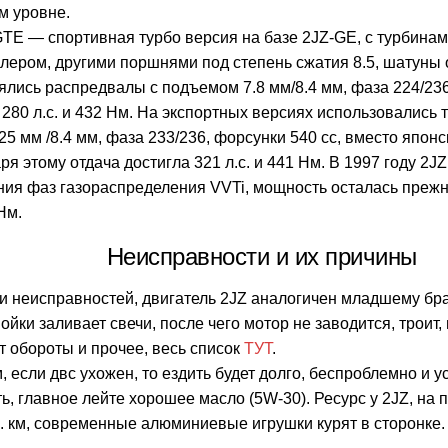
м уровне.
GTE — спортивная турбо версия на базе 2JZ-GE, с турбина
лером, другими поршнями под степень сжатия 8.5, шатуны 
лись распредвалы с подъемом 7.8 мм/8.4 мм, фаза 224/236
280 л.с. и 432 Нм. На экспортных версиях использовались
25 мм /8.4 мм, фаза 233/236, форсунки 540 сс, вместо японс
ря этому отдача достигла 321 л.с. и 441 Нм. В 1997 году 2J
ния фаз газораспределения VVTi, мощность осталась преж
Нм.
Неисправности и их причины
и неисправностей, двигатель 2JZ аналогичен младшему брат
ойки заливает свечи, после чего мотор не заводится, троит, 
 обороты и прочее, весь список
ТУТ
.
, если двс ухожен, то ездить будет долго, беспроблемно и 
ь, главное лейте хорошее масло (5W-30). Ресурс у 2JZ, на 
. км, современные алюминиевые игрушки курят в сторонке.