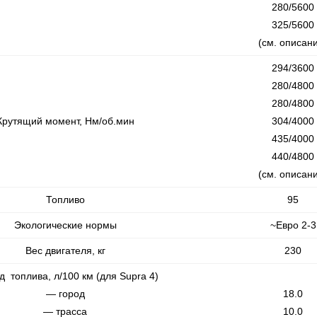
280/5600
325/5600
(см. описан
294/3600
280/4800
280/4800
Крутящий момент, Нм/об.мин
304/4000
435/4000
440/4800
(см. описан
Топливо
95
Экологические нормы
~Евро 2-3
Вес двигателя, кг
230
д топлива, л/100 км (для Supra 4)
— город
18.0
— трасса
10.0