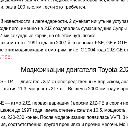
, раз в 100 тыс. км., если это требуется.
й известности и легендарности, 2 джейзет ничуть не уступа
одит его, именно на 2JZ создавались сумасшедшие Супры в
7-ми секундные корчи, но об этом чуть позже.
лся мотор с 1991 года по 2007-й, в версиях FSE, GE и GTE
е этих модификациях смотрим ниже. С 2004 года 2JZ-GE с
/FSE
.
Модификации двигателя Toyota 2J
FSE D4 — двигатель 2JZ с непосредственным впрыском, ан
 сжатия 11.3, мощность 217 л.с.
Вышел в 2000-ом году и пр
GE — атмо 2JZ, первая вариация ( версии 2JZ-FE в серии не
шаяся до 1997 года, имела степень сжатия 10.5, мощность,
ки, 220-230 коней. После модернизации появилась VVTi, 3 
ия, соответственно, другая прошивка и прочие мелочи. Мо