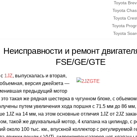
Toyota Brev
Toyota Chas
Toyota Cres
Toyota Prog
Toyota Soar
Неисправности и ремонт двигате
FSE/GE/GTE
 с
1JZ
, выпускалась и вторая,
объемная, версия джейзета —
аменившая предыдущий мотор
 это такая же рядная шестерка в чугунном блоке, с объемом
лучены путем увеличения хода поршня с 71.5 мм до 86 мм,
е 1JZ на 14 мм, на этом основные отличия 1JZ от 2JZ зака
ом, такой же двухвальный мотор, 4 клапана на цилиндр, с 
й около 100 тыс. км., впускной коллектор с регулируемой г
да движки пошли с VVTi, гидрокомпенсаторов нет, клапаны