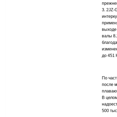
прежне
3. 2JZ-
интерку
применя
выходе 
валы 8.
благода
измене
до 451 
По част
после м
плавают
В целом
надоест
500 тыс