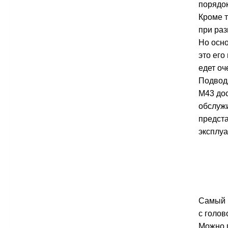
порядок
Кроме 
при раз
Но осно
это его
едет оч
Подводя
M43 дос
обслужи
предста
эксплуа
Самый п
с голов
Можно п