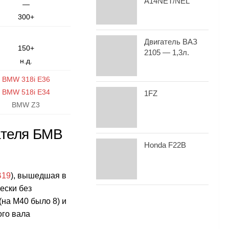
A14NET/NEL
—
300+
Двигатель ВАЗ
150+
2105 — 1,3л.
н.д.
BMW 318i E36
BMW 518i E34
1FZ
BMW Z3
ателя
БМВ
Honda F22B
B19
), вышедшая в
ески без
(на М40 было 8) и
ого вала