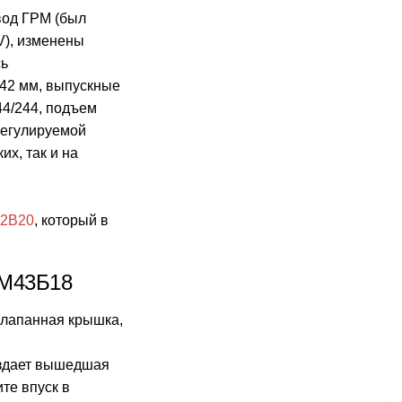
вод ГРМ (был
V), изменены
сь
 42 мм, выпускные
44/244, подъем
регулируемой
их, так и на
2B20
, который в
 М43Б18
 клапанная крышка,
оздает вышедшая
те впуск в