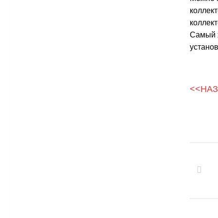
коллект
коллект
Самый 
устано
<<НА