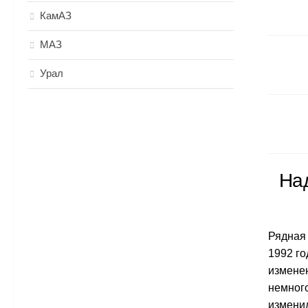
КамАЗ
МАЗ
Урал
На
Рядная
1992 го
изменен
немного
изменил