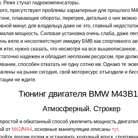
. Реже стучат гидрокомпенсаторы.
того, присутствуют проблемы характерные для прошлого M
гоне, плавающие обороты, перегрев, детально о них можно
вной минус для владельца даже не это, главный недостато
 малая мощность. Силовая установка очень слаба, даже лег
ень вяло и несоответствует имиджу БМВ как спортивного ав
 итог, нужно сказать, что несмотря на все вышеописанное
таточно надежен и обладает неплохим ресурсом, при долж
вании, способен откатать не одну сотню км. Однако те экз
влены на рынке сегодня, свой моторесурс отъездили и бе
тации не ждите.
Тюнинг двигателя BMW M43B1
Атмосферный. Строкер
ростой и обкатанный способ увеличить мощность двигателя
ой от
М42
/
М44
, основные манипуляции описаны
тут
.
ойти другим путем и установить холодный впуск, спортивн