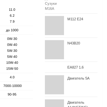
11.0
6.2
M112 E24
7.9
до 1000
0W-30
N43B20
0W-40
5W-30
5W-40
10W-40
EA827 1.6
15W-50
4.0
Двигатель 5A
7000-10000
90-95
Двигатель