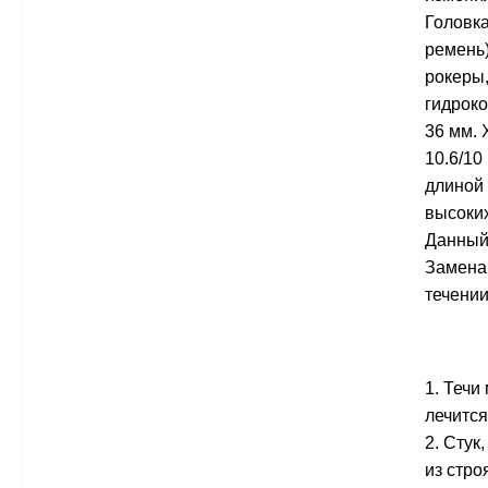
Головка
ремень)
рокеры,
гидрок
36 мм. 
10.6/10
длиной 
высоких
Данный 
Замена 
течении
1. Течи
лечится
2. Стук
из стро