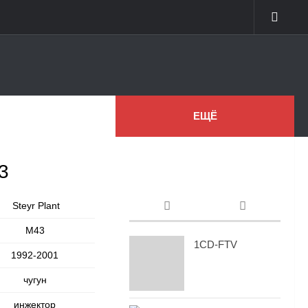
ЕЩЁ
3
Steyr Plant
М43
1CD-FTV
1992-2001
чугун
инжектор