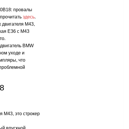
40B18: провалы
 прочитать
здесь
.
к двигателя М43,
кая Е36 с М43
то.
, двигатель BMW
ном уходе и
емпляры, что
спроблемной
8
 М43, это строкер
ый впускной