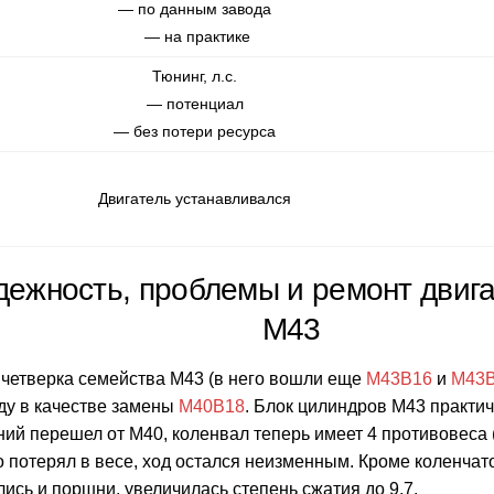
— по данным завода
— на практике
Тюнинг, л.с.
— потенциал
— без потери ресурса
Двигатель устанавливался
дежность, проблемы и ремонт двиг
М43
 четверка семейства М43 (в него вошли еще
M43B16
и
M43
ду в качестве замены
M40B18
. Блок цилиндров М43 практич
ий перешел от М40, коленвал теперь имеет 4 противовеса 
 потерял в весе, ход остался неизменным. Кроме коленчат
ись и поршни, увеличилась степень сжатия до 9.7.