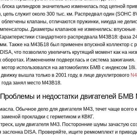
 блока цилиндров значительно изменилась под цепной при
, цепь служит около 300 тыс. км. Распредвал один (SOHC 8
 облегчены клапаны, отличаются пружинки, никуда не дели
омпенсаторы. Диаметры клапанов не изменились: впускные
Характеристики стандартного распредвала M43B18: фаза 2
 мм. Также на М43Б18 был применен впускной коллектор с 
DISA, что позволило увеличить крутящий момент как на низк
 оборотах.
Изменениям подверглась и система зажигания.
мотор использовался на автомобилях БМВ с индексом 18i.
движку вышла только в 2001 году, в лице двухлитрового
N4
 года занял место M43B18.
Проблемы и недостатки двигателей БМВ
 масла. Обычное дело для двигателя М43, течет чаще всего
 заменой прокладки с герметиком и КВКГ.
, треск, шум двигателя М43. Посторонние шумы зачастую с
я заслонка DISA. Проверяйте, ищите ремкомплект и приводи