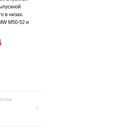
выпускной
о в низах.
BMW M50-52 и
4
ТАТЬЯ