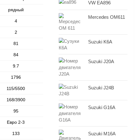
VW EA896
рядный
Mercedes OM611
4
2
Suzuki K6A
81
84
Suzuki J20A
9.7
1796
Suzuki J24B
115/5500
168/3900
Suzuki G16A
95
Евро 2-3
133
Suzuki M16A