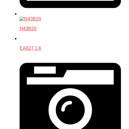
N43B20
EA827 1.6