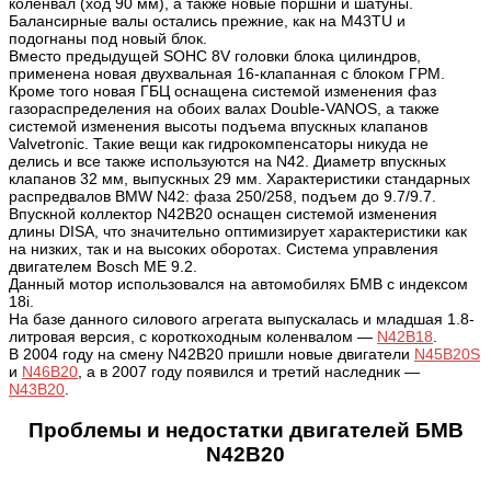
коленвал (ход 90 мм), а также новые поршни и шатуны.
Балансирные валы остались прежние, как на M43TU и
подогнаны под новый блок.
Вместо предыдущей SOHC 8V головки блока цилиндров,
применена новая двухвальная 16-клапанная с блоком ГРМ.
Кроме того новая ГБЦ оснащена системой изменения фаз
газораспределения на обоих валах Double-VANOS, а также
системой изменения высоты подъема впускных клапанов
Valvetronic. Такие вещи как
гидрокомпенсаторы никуда не
делись и все также используются на N42. Диаметр впускных
клапанов 32 мм, выпускных 29 мм. Характеристики стандарных
распредвалов BMW N42: фаза 250/258, подъем до 9.7/9.7.
Впускной коллектор N42B20 оснащен системой изменения
длины DISA, что значительно оптимизирует характеристики как
на низких, так и на высоких оборотах.
Система управления
двигателем Bosch ME 9.2.
Данный мотор использовался на автомобилях БМВ с индексом
18i.
На базе данного силового агрегата выпускалась и младшая 1.8-
литровая версия, с короткоходным коленвалом —
N42B18
.
В 2004 году на смену N42B20 пришли новые двигатели
N45B20S
и
N46B20
, а в 2007 году появился и третий наследник —
N43B20
.
Проблемы и недостатки двигателей БМВ
N42B20