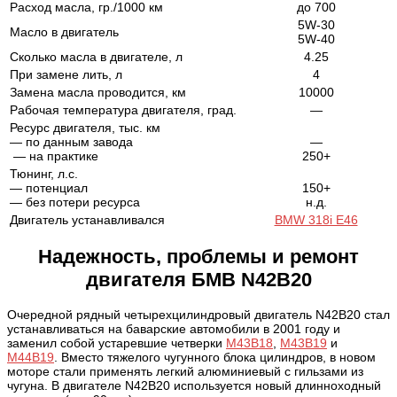
Расход масла, гр./1000 км
до 700
5W-30
Масло в двигатель
5W-40
Сколько масла в двигателе, л
4.25
При замене лить, л
4
Замена масла проводится, км
10000
Рабочая температура двигателя, град.
—
Ресурс двигателя, тыс. км
— по данным завода
—
— на практике
250+
Тюнинг, л.с.
— потенциал
150+
— без потери ресурса
н.д.
Двигатель устанавливался
BMW 318i E46
Надежность, проблемы и ремонт
двигателя
БМВ N42B20
Очередной рядный четырехцилиндровый двигатель N42B20 стал
устанавливаться на баварские автомобили в 2001 году и
заменил собой устаревшие четверки
M43B18
,
M43B19
и
M44B19
. Вместо тяжелого чугунного блока цилиндров, в новом
моторе стали применять легкий алюминиевый с гильзами из
чугуна. В двигателе N42B20 используется новый длинноходный