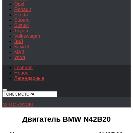
Opel
Renault
Skoda
Subaru
Suzuki
Toyota
Volkswagen
ЗиЛ
КамАЗ
МАЗ
Урал
Главная
Новое
Легендарные
MOTORSWIKI
Двигатель BMW N42B20