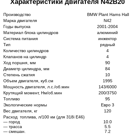
Характеристики двигателя N42B20
Производство
BMW Plant Hams Hall
Марка двигателя
N42
Годы выпуска
2001-2004
Материал блока цилиндров
алюминий
Система питания
инжектор
Тип
рядный
Количество цилиндров
4
Клапанов на цилиндр
4
Ход поршня, мм
90
Диаметр цилиндра, мм
84
Степень сжатия
10
Объем двигателя, куб.см
1995
Мощность двигателя, л.с./об.мин
143/6000
Крутящий момент, Нм/об.мин
200/3750
Топливо
95
Экологические нормы
Евро 3
Вес двигателя, кг
120
Расход топлива, л/100 км (для 318i E46)
— город
10.0
— трасса
5.5
— смешан.
7.2