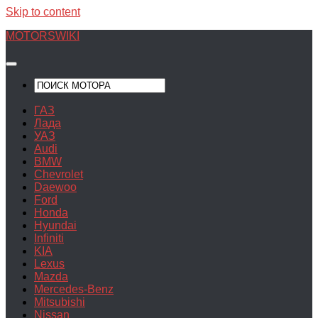
Skip to content
MOTORSWIKI
ГАЗ
Лада
УАЗ
Audi
BMW
Chevrolet
Daewoo
Ford
Honda
Hyundai
Infiniti
KIA
Lexus
Mazda
Mercedes-Benz
Mitsubishi
Nissan