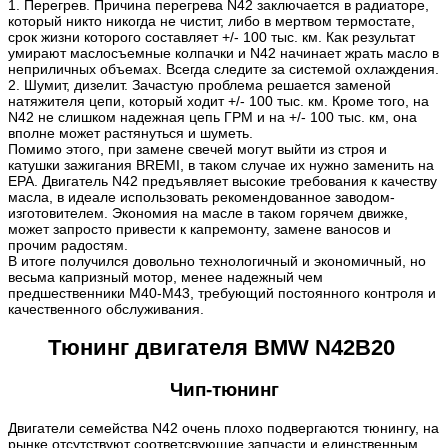
1. Перегрев. Причина перегрева N42 заключается в радиаторе,
который никто никогда не чистит, либо в мертвом термостате,
срок жизни которого составляет +/- 100 тыс. км. Как результат
умирают маслосъемные колпачки и N42 начинает жрать масло в
неприличных объемах. Всегда следите за системой охлаждения.
2. Шумит, дизелит. Зачастую проблема решается заменой
натяжителя цепи, который ходит +/- 100 тыс. км. Кроме того, на
N42 не слишком надежная цепь ГРМ и на +/- 100 тыс. км, она
вполне может растянуться и шуметь.
Помимо этого, при замене свечей могут выйти из строя и
катушки зажигания BREMI, в таком случае их нужно заменить на
EPA. Двигатель N42 предъявляет высокие требования к качеству
масла, в идеале использовать рекомендованное заводом-
изготовителем. Экономия на масле в таком горячем движке,
может запросто привести к капремонту, замене ваносов и
прочим радостям.
В итоге получился довольно технологичный и экономичный, но
весьма капризный мотор, менее надежный чем
предшественники М40-М43, требующий постоянного контроля и
качественного обслуживания.
Тюнинг двигателя BMW N42B20
Чип-тюнинг
Двигатели семейства N42 очень плохо подвергаются тюнингу, на
рынке отсутствуют соответсвующие запчасти и единственным