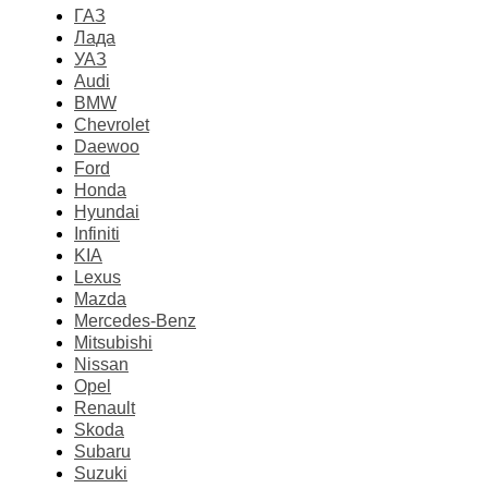
ГАЗ
Лада
УАЗ
Audi
BMW
Chevrolet
Daewoo
Ford
Honda
Hyundai
Infiniti
KIA
Lexus
Mazda
Mercedes-Benz
Mitsubishi
Nissan
Opel
Renault
Skoda
Subaru
Suzuki